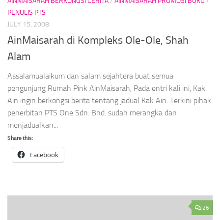
AINMAISARAH BERKONGSI CERITA
/
AINMAISARAH PROMOSI BUKU
/
PENULIS PTS
JULY 15, 2008
AinMaisarah di Kompleks Ole-Ole, Shah
Alam
Assalamualaikum dan salam sejahtera buat semua
pengunjung Rumah Pink AinMaisarah, Pada entri kali ini, Kak
Ain ingin berkongsi berita tentang jadual Kak Ain. Terkini pihak
penerbitan PTS One Sdn. Bhd. sudah merangka dan
menjadualkan...
Share this:
Facebook
26