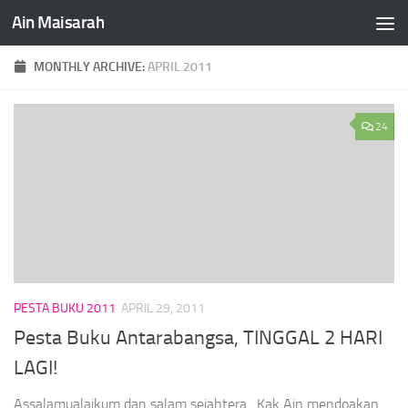
Ain Maisarah
Skip to content
MONTHLY ARCHIVE:
APRIL 2011
24
PESTA BUKU 2011
APRIL 29, 2011
Pesta Buku Antarabangsa, TINGGAL 2 HARI
LAGI!
Assalamualaikum dan salam sejahtera. Kak Ain mendoakan