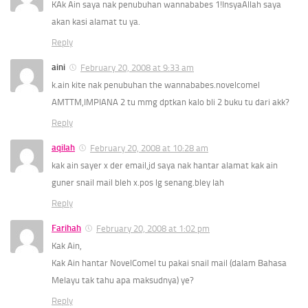
KAk Ain saya nak penubuhan wannababes 1!InsyaAllah saya
akan kasi alamat tu ya.
Reply
aini
February 20, 2008 at 9:33 am
k.ain kite nak penubuhan the wannababes.novelcomel
AMTTM,IMPIANA 2 tu mmg dptkan kalo bli 2 buku tu dari akk?
Reply
aqilah
February 20, 2008 at 10:28 am
kak ain sayer x der email,jd saya nak hantar alamat kak ain
guner snail mail bleh x.pos lg senang.bley lah
Reply
Farihah
February 20, 2008 at 1:02 pm
Kak Ain,
Kak Ain hantar NovelComel tu pakai snail mail (dalam Bahasa
Melayu tak tahu apa maksudnya) ye?
Reply