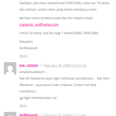
Syafiqah, jika mahu NovelComel PERCUMA, cuba cari 10 nama
dan alamat rumah rakan yang minat membaca novel.
Berikan nama tersebut pada Kak Ain melalui email
maisarah_ain@yahoo.com
Untuk 10 nama, Kak Ain bagi 1 NovelCOMEL PERCUMA.
Wasalam
AinMaisarah
Reply
jaja_ramona
February 18, 2008 at 3:02 pm
assalamualaikum…..
Kak Ain Maisarah,saya ingin membuat pembetulan…..Kak Aain
Maisarah , saya pesan buku impiana 2 bukan tak bisa
memilihmu….
yg ingin membetulkan shj..
Reply
AinMaisarah
February 20, 2008 at 1:21 am