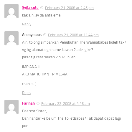
Syifa cute
February 21, 2008 at 2:45 pm
kak ain..sy da anta emel
Reply
Anonymous
February 21, 2008 at 11:44 pm
Ain, tolong simpankan Penubuhan The Wannababes boleh tak?
yg bg alamat dgn name kawan 2 ade lg ke?
pas2 tlg reservekan 2 buku ni eh:
IMPIANA II
AKU MAHU TMN TP MESRA
thank u:)
Reply
Farihah
February 22, 2008 at 4:46 am
Dearest Sister,
Dah hantar ke belum The TolietBabes? Tak dapat dapat lagi
pon….