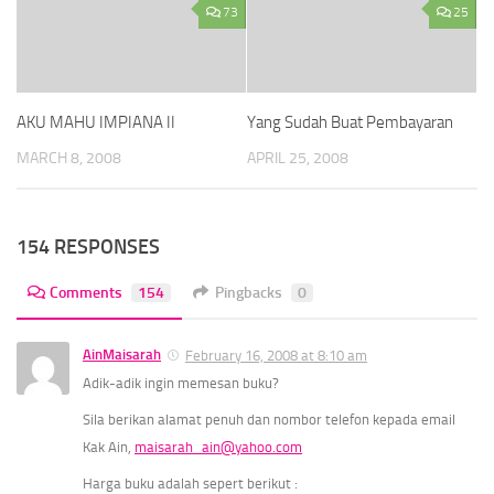
73
25
AKU MAHU IMPIANA II
Yang Sudah Buat Pembayaran
MARCH 8, 2008
APRIL 25, 2008
154 RESPONSES
Comments
154
Pingbacks
0
AinMaisarah
February 16, 2008 at 8:10 am
Adik-adik ingin memesan buku?
Sila berikan alamat penuh dan nombor telefon kepada email
Kak Ain,
maisarah_ain@yahoo.com
Harga buku adalah sepert berikut :