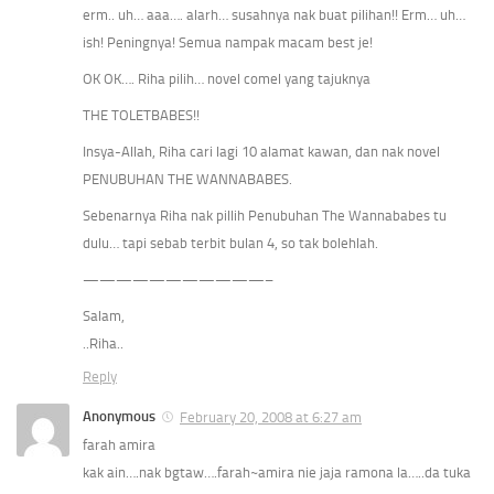
erm.. uh… aaa…. alarh… susahnya nak buat pilihan!! Erm… uh…
ish! Peningnya! Semua nampak macam best je!
OK OK…. Riha pilih… novel comel yang tajuknya
THE TOLETBABES!!
Insya-Allah, Riha cari lagi 10 alamat kawan, dan nak novel
PENUBUHAN THE WANNABABES.
Sebenarnya Riha nak pillih Penubuhan The Wannababes tu
dulu… tapi sebab terbit bulan 4, so tak bolehlah.
———————————–
Salam,
..Riha..
Reply
Anonymous
February 20, 2008 at 6:27 am
farah amira
kak ain….nak bgtaw….farah~amira nie jaja ramona la…..da tuka