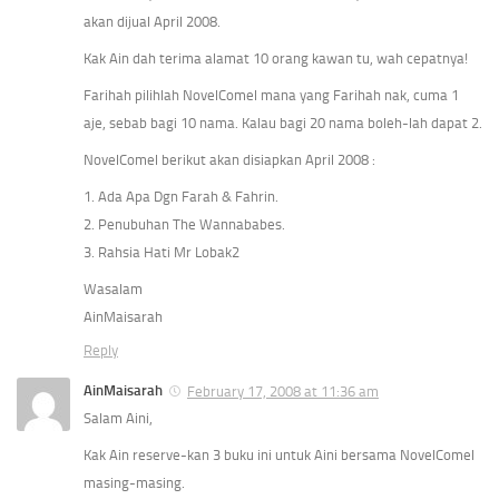
akan dijual April 2008.
Kak Ain dah terima alamat 10 orang kawan tu, wah cepatnya!
Farihah pilihlah NovelComel mana yang Farihah nak, cuma 1
aje, sebab bagi 10 nama. Kalau bagi 20 nama boleh-lah dapat 2.
NovelComel berikut akan disiapkan April 2008 :
1. Ada Apa Dgn Farah & Fahrin.
2. Penubuhan The Wannababes.
3. Rahsia Hati Mr Lobak2
Wasalam
AinMaisarah
Reply
AinMaisarah
February 17, 2008 at 11:36 am
Salam Aini,
Kak Ain reserve-kan 3 buku ini untuk Aini bersama NovelComel
masing-masing.