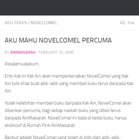
Skip to content
BELI TERUS
/
NOVELCOMEL
154
AKU MAHU NOVELCOMEL PERCUMA
BY
AINMAISARAH
·
FEBRUARY 16, 2008
Assalamualaikum,
Entri kali ini Kak Ain akan memperkenalkan NovelComel yang Kak
Ain tulis khas buat adik-adik yang membeli buku terus daripada Kak
Ain.
Itulah kelebihan membeli buku daripada Kak Ain, NovelComel akan
diberikan percuma, bagi setiap naskah buku yang dibeli terus
daripada AinMaisarah. NovelComel ini tiada di kedai buku, hanya
eksklusif di Rumah Pink AinMaisarah.
Berikut adalah NovelComel yang boleh di pilih oleh adik-adik :