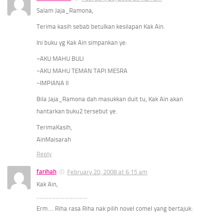
Salam Jaja_Ramona,
Terima kasih sebab betulkan kesilapan Kak Ain.
Ini buku yg Kak Ain simpankan ye:
~AKU MAHU BULI
~AKU MAHU TEMAN TAPI MESRA
~IMPIANA II
Bila Jaja_Ramona dah masukkan duit tu, Kak Ain akan
hantarkan buku2 tersebut ye.
TerimaKasih,
AinMaisarah
Reply
farihah
February 20, 2008 at 6:15 am
Kak Ain,
……………………………..
Erm…. Riha rasa Riha nak pilih novel comel yang bertajuk: