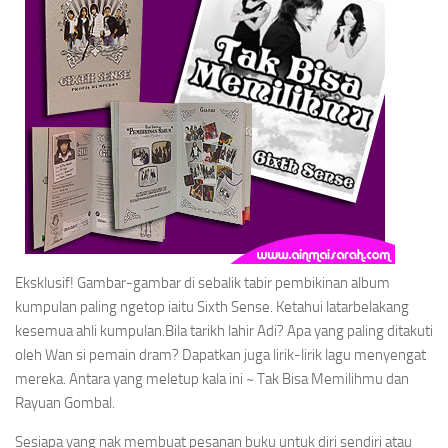
Eksklusif! Gambar-gambar di sebalik tabir pembikinan album
kumpulan paling ngetop iaitu Sixth Sense. Ketahui latarbelakang
kesemua ahli kumpulan.Bila tarikh lahir Adi? Apa yang paling ditakuti
oleh Wan si pemain dram? Dapatkan juga lirik-lirik lagu menyengat
mereka. Antara yang meletup kala ini ~ Tak Bisa Memilihmu dan
Rayuan Gombal.
Sesiapa yang nak membuat pesanan buku untuk diri sendiri atau