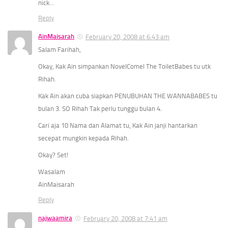
nick…
Reply
AinMaisarah
February 20, 2008 at 6:43 am
Salam Farihah,
Okay, Kak Ain simpankan NovelComel The ToiletBabes tu utk
Rihah.
Kak Ain akan cuba siapkan PENUBUHAN THE WANNABABES tu
bulan 3. SO Rihah Tak perlu tunggu bulan 4.
Cari aja 10 Nama dan Alamat tu, Kak Ain janji hantarkan
secepat mungkin kepada Rihah.
Okay? Set!
Wasalam
AinMaisarah
Reply
najwaamira
February 20, 2008 at 7:41 am