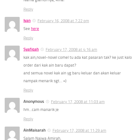
Reply
Ivan
February 16, 2008 at 7:22 pm
See
here
Reply
Syafiqah
February 17, 2008 at 4:16 am
kak ain,novel-novel comel tu ada kat pasaran tak? ke just kalo
order dari kak ain baru dapat?
and semua novel kak ain yg baru keluar dan akan keluar
nampak menarik sgt… =)
Reply
Anonymous
February 17, 2008 at 11:03 am
hm…cam manarik je
Reply
AinMaisarah
February 17, 2008 at 11:29 am
Salam Najwa Amirah,