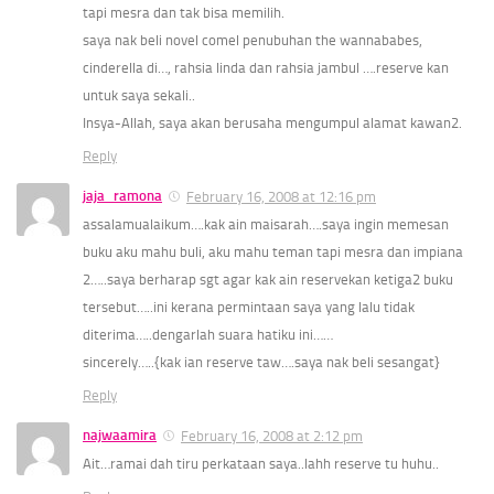
tapi mesra dan tak bisa memilih.
saya nak beli novel comel penubuhan the wannababes,
cinderella di…, rahsia linda dan rahsia jambul ….reserve kan
untuk saya sekali..
Insya-Allah, saya akan berusaha mengumpul alamat kawan2.
Reply
jaja_ramona
February 16, 2008 at 12:16 pm
assalamualaikum….kak ain maisarah….saya ingin memesan
buku aku mahu buli, aku mahu teman tapi mesra dan impiana
2…..saya berharap sgt agar kak ain reservekan ketiga2 buku
tersebut…..ini kerana permintaan saya yang lalu tidak
diterima…..dengarlah suara hatiku ini……
sincerely…..{kak ian reserve taw….saya nak beli sesangat}
Reply
najwaamira
February 16, 2008 at 2:12 pm
Ait…ramai dah tiru perkataan saya..lahh reserve tu huhu..