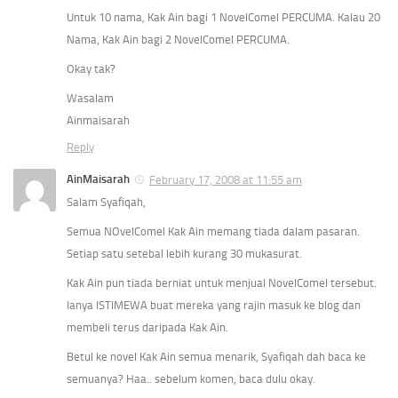
Untuk 10 nama, Kak Ain bagi 1 NovelComel PERCUMA. Kalau 20
Nama, Kak Ain bagi 2 NovelComel PERCUMA.
Okay tak?
Wasalam
Ainmaisarah
Reply
AinMaisarah
February 17, 2008 at 11:55 am
Salam Syafiqah,
Semua NOvelComel Kak Ain memang tiada dalam pasaran.
Setiap satu setebal lebih kurang 30 mukasurat.
Kak Ain pun tiada berniat untuk menjual NovelComel tersebut.
Ianya ISTIMEWA buat mereka yang rajin masuk ke blog dan
membeli terus daripada Kak Ain.
Betul ke novel Kak Ain semua menarik, Syafiqah dah baca ke
semuanya? Haa.. sebelum komen, baca dulu okay.