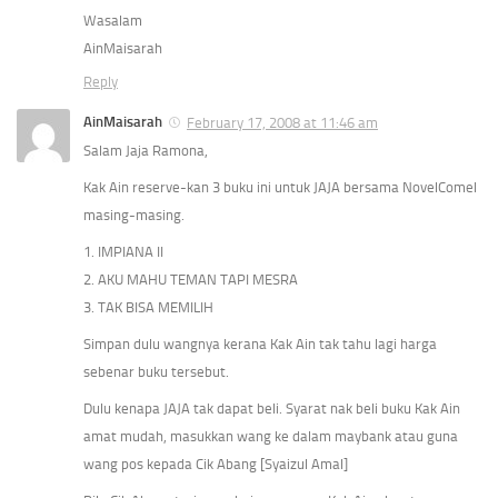
Wasalam
AinMaisarah
Reply
AinMaisarah
February 17, 2008 at 11:46 am
Salam Jaja Ramona,
Kak Ain reserve-kan 3 buku ini untuk JAJA bersama NovelComel
masing-masing.
1. IMPIANA II
2. AKU MAHU TEMAN TAPI MESRA
3. TAK BISA MEMILIH
Simpan dulu wangnya kerana Kak Ain tak tahu lagi harga
sebenar buku tersebut.
Dulu kenapa JAJA tak dapat beli. Syarat nak beli buku Kak Ain
amat mudah, masukkan wang ke dalam maybank atau guna
wang pos kepada Cik Abang [Syaizul Amal]