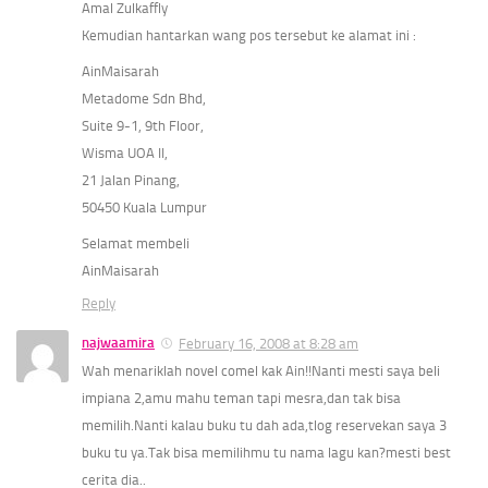
Amal Zulkaffly
Kemudian hantarkan wang pos tersebut ke alamat ini :
AinMaisarah
Metadome Sdn Bhd,
Suite 9-1, 9th Floor,
Wisma UOA II,
21 Jalan Pinang,
50450 Kuala Lumpur
Selamat membeli
AinMaisarah
Reply
najwaamira
February 16, 2008 at 8:28 am
Wah menariklah novel comel kak Ain!!Nanti mesti saya beli
impiana 2,amu mahu teman tapi mesra,dan tak bisa
memilih.Nanti kalau buku tu dah ada,tlog reservekan saya 3
buku tu ya.Tak bisa memilihmu tu nama lagu kan?mesti best
cerita dia..