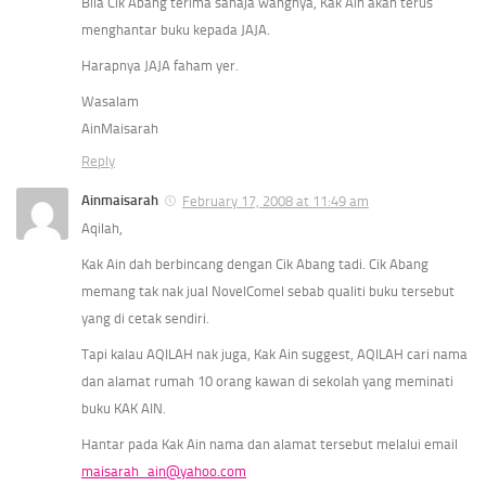
Bila Cik Abang terima sahaja wangnya, Kak Ain akan terus
menghantar buku kepada JAJA.
Harapnya JAJA faham yer.
Wasalam
AinMaisarah
Reply
Ainmaisarah
February 17, 2008 at 11:49 am
Aqilah,
Kak Ain dah berbincang dengan Cik Abang tadi. Cik Abang
memang tak nak jual NovelComel sebab qualiti buku tersebut
yang di cetak sendiri.
Tapi kalau AQILAH nak juga, Kak Ain suggest, AQILAH cari nama
dan alamat rumah 10 orang kawan di sekolah yang meminati
buku KAK AIN.
Hantar pada Kak Ain nama dan alamat tersebut melalui email
maisarah_ain@yahoo.com