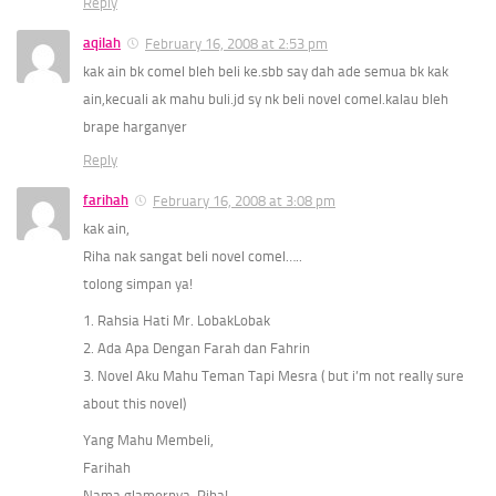
Reply
aqilah
February 16, 2008 at 2:53 pm
kak ain bk comel bleh beli ke.sbb say dah ade semua bk kak
ain,kecuali ak mahu buli.jd sy nk beli novel comel.kalau bleh
brape harganyer
Reply
farihah
February 16, 2008 at 3:08 pm
kak ain,
Riha nak sangat beli novel comel…..
tolong simpan ya!
1. Rahsia Hati Mr. LobakLobak
2. Ada Apa Dengan Farah dan Fahrin
3. Novel Aku Mahu Teman Tapi Mesra ( but i’m not really sure
about this novel)
Yang Mahu Membeli,
Farihah
Nama glamornya, Riha!