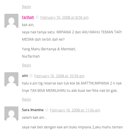
Reply
farihah
February 16, 2008 at 8:56 am
kak ain,
saya nak tanya satu. IMPIANA 2 dan AKU MAHU TEMAN TAPI
MESRA dah terbit dah ke?
Yang Mahu Bertanya & Membeli,
Nurfarihah
Reply
aini
February 16, 2008 at 10:59 am
halu k.ain.tlg reserve kan tuk kte bk AMTTM,IMPIANA 2 n nak
tnye TAK BISA MEMILIHMU tu akk buat ker?kte nak bli gak..
Reply
Sara Imanina
February 16, 2008 at 11:04 am
salam kak ain…
saya nak beli dengan kak ain buku impiana 2,aku mahu teman