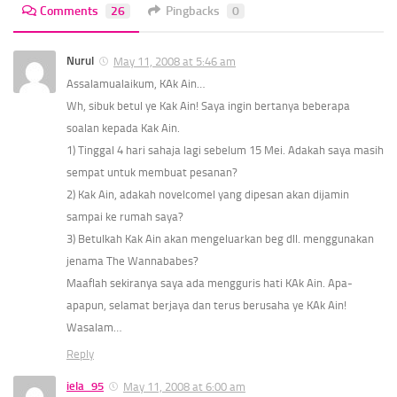
Comments
26
Pingbacks
0
Nurul
May 11, 2008 at 5:46 am
Assalamualaikum, KAk Ain…
Wh, sibuk betul ye Kak Ain! Saya ingin bertanya beberapa
soalan kepada Kak Ain.
1) Tinggal 4 hari sahaja lagi sebelum 15 Mei. Adakah saya masih
sempat untuk membuat pesanan?
2) Kak Ain, adakah novelcomel yang dipesan akan dijamin
sampai ke rumah saya?
3) Betulkah Kak Ain akan mengeluarkan beg dll. menggunakan
jenama The Wannababes?
Maaflah sekiranya saya ada mengguris hati KAk Ain. Apa-
apapun, selamat berjaya dan terus berusaha ye KAk Ain!
Wasalam…
Reply
iela_95
May 11, 2008 at 6:00 am