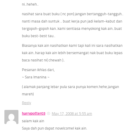
ni..heheh..
nasihat sara buat buku ( nc pon) jangan bertangguh-tangguh..
nanti masa dah suntuk .. buat kerja pun jadi kelam-kabut dan
tergopoh-gopoh kan..kami sentiasa menyokong kak ain..buat
buku best-best tau..
Biasanya kak ain nasihatkan kami tapi kali ini sara nasihatkan
kak ain..harap kak ain lebih bersemangat nak buat buku lepas
baca nasihat ni( chewah )..
Pesanan ikhlas dari,
~ Sara Imanina ~
( alamak panjang lebar pula sara punya komen.hehe.jangan
mareh)
Reply
harrypotter03
May 17, 2008 at 5:55 am
salam kak ain
Saya dah pun dapat novelcomel kak ain.