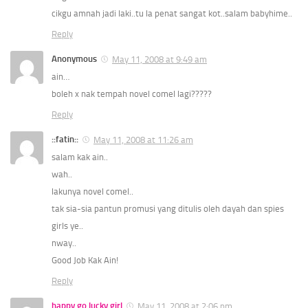
cikgu amnah jadi laki..tu la penat sangat kot..salam babyhime..
Reply
Anonymous
May 11, 2008 at 9:49 am
ain…
boleh x nak tempah novel comel lagi?????
Reply
::fatin::
May 11, 2008 at 11:26 am
salam kak ain..
wah..
lakunya novel comel..
tak sia-sia pantun promusi yang ditulis oleh dayah dan spies
girls ye..
nway..
Good Job Kak Ain!
Reply
happy go lucky girl
May 11, 2008 at 2:06 pm