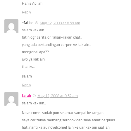
Hanis Aqilah
Reply
::fatin::
May 12, 2008 at 8:59 am
salam kak ain..
fatin dgr cerita dr rakan-rakan chat..
yang ada pertandingan cerpen ye kak ain..
mengenai apa??
jwb ya kak ain..
thanks..
salam
Reply
farah
May 12, 2008 at 9:52 am
salam kak ain..
Novelcomel sudah pun selamat sampai ke tangan
saya.ceritanya memang seronok dan saya amat berpuas
hati.nanti kalau novelcomel lain keluar kak ain jual lah