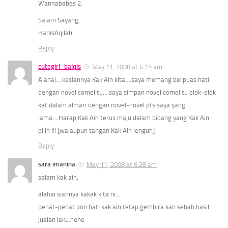
Wannababes
2.
Salam Sayang,
HanisAqilah
Reply
cutegirl_balqis
May 11, 2008 at 6:15 am
Alahai….kesiannya Kak Ain kita….saya memang berpuas hati
dengan novel comel tu….saya simpan novel comel tu elok-elok
kat dalam almari dengan novel-novel pts saya yang
lama….Harap Kak Ain terus maju dalam bidang yang Kak Ain
pilih !!! [walaupun tangan Kak Ain lenguh]
Reply
sara imanina
May 11, 2008 at 6:28 am
salam kak ain,
alahai siannya kakak kita ni…
penat-penat pon hati kak ain tetap gembira kan sebab hasil
jualan laku.hehe