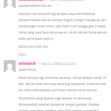
assalamualikum kak ain..
saya pon nak tanya,blh lagi ke kalau saya nak membuat
pesanan?kesian kak ain sampai lenguh2 tangan mengecop dan
tandatangan novel comel..tapi,mesti k ain bangga giler2 sebab
ramai yang suka baca karya kak ain..ok lah kak ain,harap kak ain
balas pertanyaan saya ni..
GOOD LUCK FOR YOU..
Reply
ainmaisarah
May 11, 2008 at 5:25 pm
Salam Nurul,
Masih sempat lagi membuat pesanan. Hanya selepas tarikh 15
Mei, Kak Ain akan menutup sebarang tempahan. Ini kerana Kak
Ain mahu menumpukan perhatian menulis novel semula.
NovelComel yang dipesan juga setakat ini semuanya
Alhamdulillah selamat sampai ke tangan pembeli. Asalkan
alamat yang diberi lengkap, InsyaAllah pakcik posmen Pos