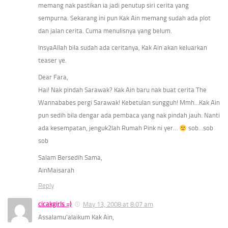
memang nak pastikan ia jadi penutup siri cerita yang
sempurna. Sekarang ini pun Kak Ain memang sudah ada plot
dan jalan cerita. Cuma menulisnya yang belum.
InsyaAllah bila sudah ada ceritanya, Kak Ain akan keluarkan
teaser ye.
Dear Fara,
Hai! Nak pindah Sarawak? Kak Ain baru nak buat cerita The
Wannababes pergi Sarawak! Kebetulan sungguh! Mmh…Kak Ain
pun sedih bila dengar ada pembaca yang nak pindah jauh. Nanti
ada kesempatan, jenguk2lah Rumah Pink ni yer…
sob…sob
sob
Salam Bersedih Sama,
AinMaisarah
Reply
cicakgirls =)
May 13, 2008 at 8:07 am
Assalamu’alaikum Kak Ain,