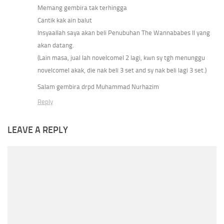
Memang gembira tak terhingga
Cantik kak ain balut
Insyaallah saya akan beli Penubuhan The Wannababes II yang
akan datang.
(Lain masa, jual lah novelcomel 2 lagi, kwn sy tgh menunggu
novelcomel akak, die nak beli 3 set and sy nak beli lagi 3 set.)
Salam gembira drpd Muhammad Nurhazim
Reply
LEAVE A REPLY