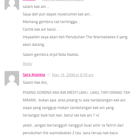
salam kak ain….
Saya dah pun dapat novelcomel kak ain…
Memang gembira tak terhingga…
Cantik kak ain balut…
Insyaallah saya akan beli Penubuhan The Wannababes II yang
akan datang…
Salam gembira drpd Nida Nabila…
Reply
Sara Imanina
May 16, 2008 at 8:59 am
Salam Kak Ain,
PISANG GORENG KAK AIN MESTI LAKU.. LAKU, TAPI ORANG TAK
MAKAN.. bukan apa..atas pisang tu ada tandatangan kak ain..
siapa yang sanggup makan tandatangan kak ain yang
tersangat baik hati kan..betul tak kak ain ? =)
yelah.. jangan bertangguh-tangguh buat amir vs fahrin dan
penubuhan the wannababes 2 tau. sara teruja nak baca