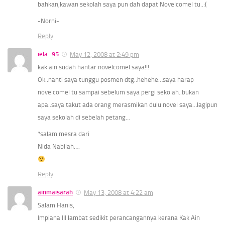
bahkan,kawan sekolah saya pun dah dapat Novelcomel tu..:(
-Norni-
Reply
iela_95
May 12, 2008 at 2:49 pm
kak ain sudah hantar novelcomel saya!!!
Ok..nanti saya tunggu posmen dtg..hehehe…saya harap
novelcomel tu sampai sebelum saya pergi sekolah..bukan
apa..saya takut ada orang merasmikan dulu novel saya…lagipun
saya sekolah di sebelah petang…
*salam mesra dari
Nida Nabilah….
Reply
ainmaisarah
May 13, 2008 at 4:22 am
Salam Hanis,
Impiana III lambat sedikit perancangannya kerana Kak Ain