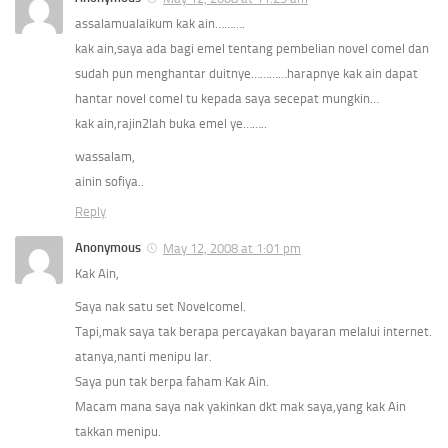
assalamualaikum kak ain……….
kak ain,saya ada bagi emel tentang pembelian novel comel dan
sudah pun menghantar duitnye…………harapnye kak ain dapat
hantar novel comel tu kepada saya secepat mungkin…
kak ain,rajin2lah buka emel ye……..
wassalam,
ainin sofiya..
Reply
Anonymous
May 12, 2008 at 1:01 pm
Kak Ain,
Saya nak satu set Novelcomel.
Tapi,mak saya tak berapa percayakan bayaran melalui internet.
atanya,nanti menipu lar.
Saya pun tak berpa faham Kak Ain.
Macam mana saya nak yakinkan dkt mak saya,yang kak Ain
takkan menipu.