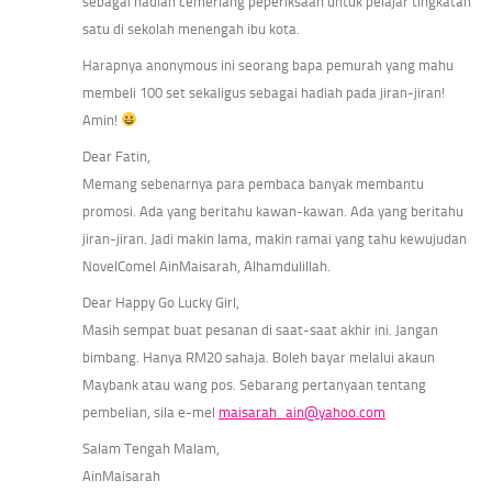
sebagai hadiah cemerlang peperiksaan untuk pelajar tingkatan
satu di sekolah menengah ibu kota.
Harapnya anonymous ini seorang bapa pemurah yang mahu
membeli 100 set sekaligus sebagai hadiah pada jiran-jiran!
Amin!
Dear Fatin,
Memang sebenarnya para pembaca banyak membantu
promosi. Ada yang beritahu kawan-kawan. Ada yang beritahu
jiran-jiran. Jadi makin lama, makin ramai yang tahu kewujudan
NovelComel AinMaisarah, Alhamdulillah.
Dear Happy Go Lucky Girl,
Masih sempat buat pesanan di saat-saat akhir ini. Jangan
bimbang. Hanya RM20 sahaja. Boleh bayar melalui akaun
Maybank atau wang pos. Sebarang pertanyaan tentang
pembelian, sila e-mel
maisarah_ain@yahoo.com
Salam Tengah Malam,
AinMaisarah