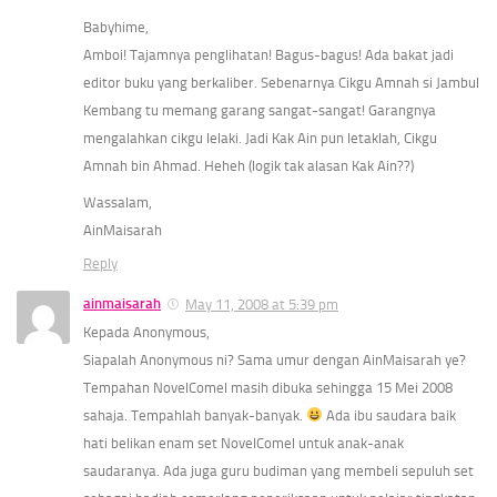
Babyhime,
Amboi! Tajamnya penglihatan! Bagus-bagus! Ada bakat jadi
editor buku yang berkaliber. Sebenarnya Cikgu Amnah si Jambul
Kembang tu memang garang sangat-sangat! Garangnya
mengalahkan cikgu lelaki. Jadi Kak Ain pun letaklah, Cikgu
Amnah bin Ahmad. Heheh (logik tak alasan Kak Ain??)
Wassalam,
AinMaisarah
Reply
ainmaisarah
May 11, 2008 at 5:39 pm
Kepada Anonymous,
Siapalah Anonymous ni? Sama umur dengan AinMaisarah ye?
Tempahan NovelComel masih dibuka sehingga 15 Mei 2008
sahaja. Tempahlah banyak-banyak.
Ada ibu saudara baik
hati belikan enam set NovelComel untuk anak-anak
saudaranya. Ada juga guru budiman yang membeli sepuluh set