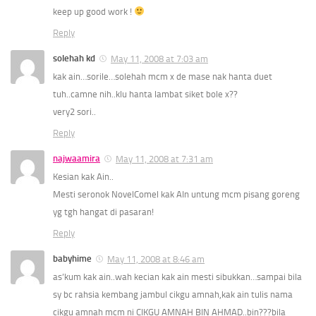
keep up good work !
Reply
solehah kd
May 11, 2008 at 7:03 am
kak ain…sorile…solehah mcm x de mase nak hanta duet
tuh..camne nih..klu hanta lambat siket bole x??
very2 sori..
Reply
najwaamira
May 11, 2008 at 7:31 am
Kesian kak Ain..
Mesti seronok NovelComel kak AIn untung mcm pisang goreng
yg tgh hangat di pasaran!
Reply
babyhime
May 11, 2008 at 8:46 am
as’kum kak ain..wah kecian kak ain mesti sibukkan…sampai bila
sy bc rahsia kembang jambul cikgu amnah,kak ain tulis nama
cikgu amnah mcm ni CIKGU AMNAH BIN AHMAD..bin???bila