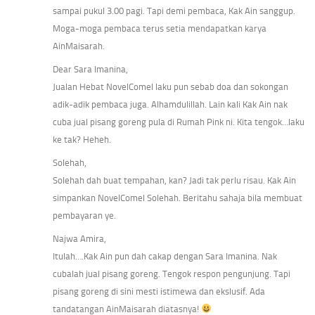
sampai pukul 3.00 pagi. Tapi demi pembaca, Kak Ain sanggup.
Moga-moga pembaca terus setia mendapatkan karya
AinMaisarah.
Dear Sara Imanina,
Jualan Hebat NovelComel laku pun sebab doa dan sokongan
adik-adik pembaca juga. Alhamdulillah. Lain kali Kak Ain nak
cuba jual pisang goreng pula di Rumah Pink ni. Kita tengok…laku
ke tak? Heheh.
Solehah,
Solehah dah buat tempahan, kan? Jadi tak perlu risau. Kak Ain
simpankan NovelComel Solehah. Beritahu sahaja bila membuat
pembayaran ye.
Najwa Amira,
Itulah….Kak Ain pun dah cakap dengan Sara Imanina. Nak
cubalah jual pisang goreng. Tengok respon pengunjung. Tapi
pisang goreng di sini mesti istimewa dan ekslusif. Ada
tandatangan AinMaisarah diatasnya!