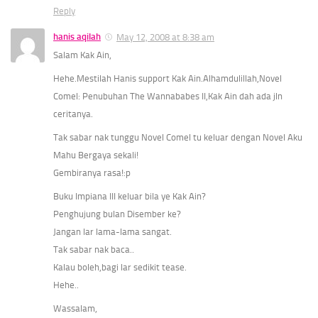
Reply
hanis aqilah
May 12, 2008 at 8:38 am
Salam Kak Ain,
Hehe.Mestilah Hanis support Kak Ain.Alhamdulillah,Novel
Comel: Penubuhan The Wannababes II,Kak Ain dah ada jln
ceritanya.
Tak sabar nak tunggu Novel Comel tu keluar dengan Novel Aku
Mahu Bergaya sekali!
Gembiranya rasa!:p
Buku Impiana III keluar bila ye Kak Ain?
Penghujung bulan Disember ke?
Jangan lar lama-lama sangat.
Tak sabar nak baca..
Kalau boleh,bagi lar sedikit tease.
Hehe..
Wassalam,