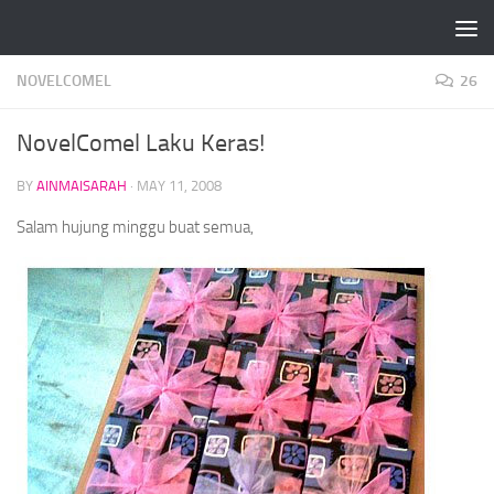
Skip to content
NOVELCOMEL
26
NovelComel Laku Keras!
BY
AINMAISARAH
·
MAY 11, 2008
Salam hujung minggu buat semua,