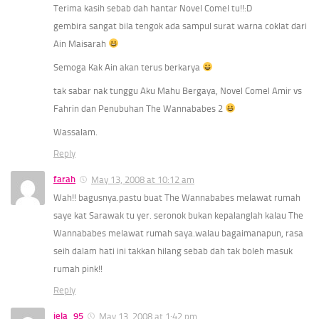
Terima kasih sebab dah hantar Novel Comel tu!!:D
gembira sangat bila tengok ada sampul surat warna coklat dari
Ain Maisarah
Semoga Kak Ain akan terus berkarya
tak sabar nak tunggu Aku Mahu Bergaya, Novel Comel Amir vs
Fahrin dan Penubuhan The Wannababes 2
Wassalam.
Reply
farah
May 13, 2008 at 10:12 am
Wah!! bagusnya.pastu buat The Wannababes melawat rumah
saye kat Sarawak tu yer. seronok bukan kepalanglah kalau The
Wannababes melawat rumah saya.walau bagaimanapun, rasa
seih dalam hati ini takkan hilang sebab dah tak boleh masuk
rumah pink!!
Reply
iela_95
May 13, 2008 at 1:42 pm