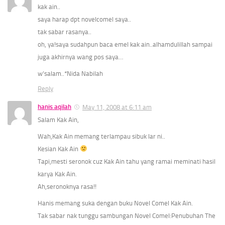
kak ain..
saya harap dpt novelcomel saya..
tak sabar rasanya..
oh, ya!saya sudahpun baca emel kak ain..alhamdulillah sampai
juga akhirnya wang pos saya…
w’salam..*Nida Nabilah
Reply
hanis aqilah
May 11, 2008 at 6:11 am
Salam Kak Ain,
Wah,Kak Ain memang terlampau sibuk lar ni..
Kesian Kak Ain
Tapi,mesti seronok cuz Kak Ain tahu yang ramai meminati hasil
karya Kak Ain.
Ah,seronoknya rasa!!
Hanis memang suka dengan buku Novel Comel Kak Ain.
Tak sabar nak tunggu sambungan Novel Comel:
Penubuhan The