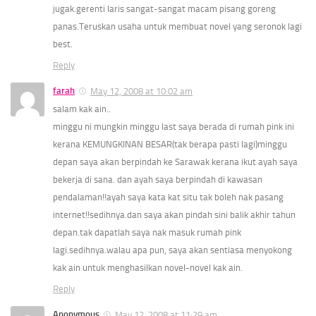
jugak.gerenti laris sangat-sangat macam pisang goreng
panas.Teruskan usaha untuk membuat novel yang seronok lagi
best.
Reply
farah
May 12, 2008 at 10:02 am
salam kak ain..
minggu ni mungkin minggu last saya berada di rumah pink ini
kerana KEMUNGKINAN BESAR(tak berapa pasti lagi)minggu
depan saya akan berpindah ke Sarawak kerana ikut ayah saya
bekerja di sana. dan ayah saya berpindah di kawasan
pendalaman!!ayah saya kata kat situ tak boleh nak pasang
internet!!sedihnya.dan saya akan pindah sini balik akhir tahun
depan.tak dapatlah saya nak masuk rumah pink
lagi.sedihnya.walau apa pun, saya akan sentiasa menyokong
kak ain untuk menghasilkan novel-novel kak ain.
Reply
Anonymous
May 12, 2008 at 11:29 am