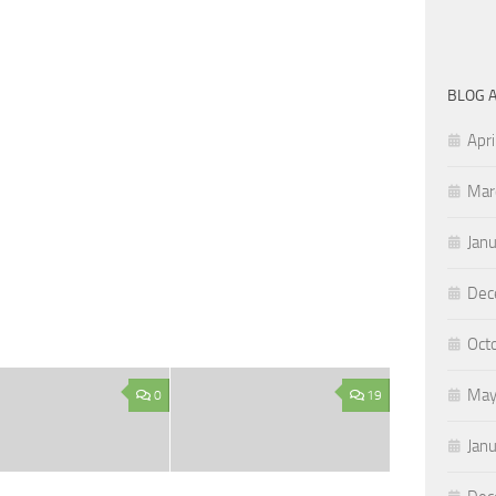
BLOG 
Apri
Mar
Jan
Dec
Oct
May
0
19
Jan