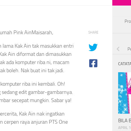
Pro
umah Pink AinMaisarah,
SHARE
 lama Kak Ain tak masukkan entri
P
Kak Ain diformat dan dimasukkan
tak ada komputer riba ni, macam
CATATA
ak boleh. Nak buat ini tak jadi.
komputer riba ini kembali. Oh!
g sedang edit gambar-gambarnya.
mbar secepat mungkin. Sabar ya!
rcerita, Kak Ain nak ingatkan
BILA 
n cerpen raya anjuran PTS One
APRIL 1