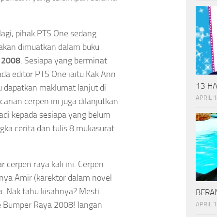
lagi, pihak PTS One sedang
 akan dimuatkan dalam buku
 2008
. Sesiapa yang berminat
da editor PTS One iaitu Kak Ann
13 HA
u dapatkan maklumat lanjut di
APRIL 1
arian cerpen ini juga dilanjutkan
Jadi kepada sesiapa yang belum
ka cerita dan tulis 8 mukasurat
 cerpen raya kali ini. Cerpen
nya Amir (karektor dalam novel
. Nak tahu kisahnya? Mesti
BERAN
 Bumper Raya 2008! Jangan
APRIL 1