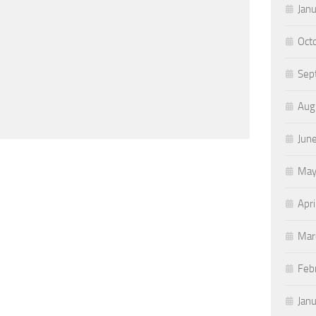
Jan
Oct
Sep
Aug
Jun
May
Apri
Mar
Feb
Jan