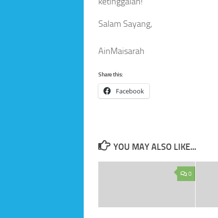
ketinggalan!
Salam Sayang,
AinMaisarah
Share this:
Facebook
YOU MAY ALSO LIKE...
0