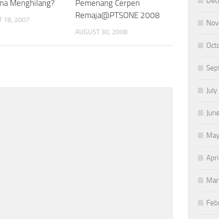
Dec
na Menghilang?
Pemenang Cerpen
Remaja@PTSONE 2008
 18, 2007
Nov
AUGUST 30, 2008
Oct
Sep
July
Jun
May
Apri
Mar
Feb