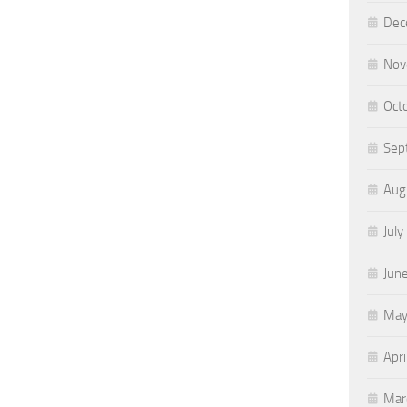
Dec
Nov
Oct
Sep
Aug
July
Jun
May
Apri
Mar