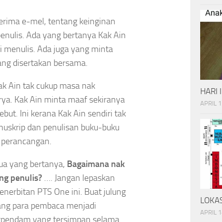
erima e-mel, tentang keinginan
 penulis. Ada yang bertanya Kak Ain
i menulis. Ada juga yang minta
ang disertakan bersama.
ak Ain tak cukup masa nak
HARI 
rya. Kak Ain minta maaf sekiranya
APRIL 1
ut. Ini kerana Kak Ain sendiri tak
uskrip dan penulisan buku-buku
 perancangan.
mua yang bertanya,
Bagaimana nak
ng penulis?
…. Jangan lepaskan
enerbitan PTS One ini. Buat julung
LOKAS
ang para pembaca menjadi
APRIL 1
terpendam yang tersimpan selama