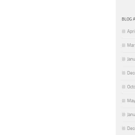
BLOG 
Apri
Mar
Jan
Dec
Oct
May
Jan
Dec