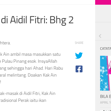
 Aidil Fitri: Bhg 2
htera.
SHARE
CATATA
k Ain ambil masa masukkan satu
e Pulau Pinang esok. InsyaAllah
nang sehingga hari Ahad. Hari Rabu
aral melintang. Doakan Kak Ain
!
-masak di Aidil Fitri, Kak Ain
BILA 
adisional Perak iaitu ikan
APRIL 1