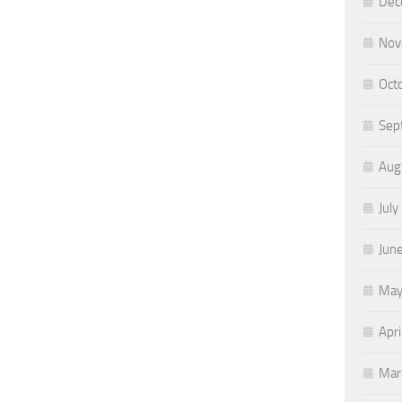
Dec
Nov
Oct
Sep
Aug
July
Jun
May
Apri
Mar