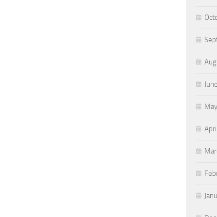
Oct
Sep
Aug
Jun
May
Apri
Mar
Feb
Jan