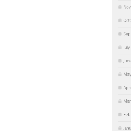
Nov
Oct
Sep
July
Jun
May
Apri
Mar
Feb
Jan