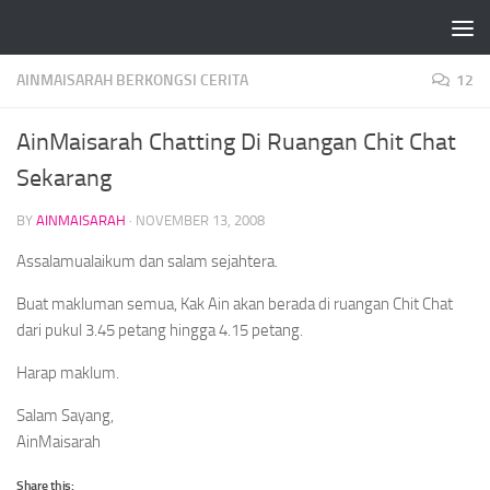
Skip to content
AINMAISARAH BERKONGSI CERITA
12
AinMaisarah Chatting Di Ruangan Chit Chat
Sekarang
BY
AINMAISARAH
·
NOVEMBER 13, 2008
Assalamualaikum dan salam sejahtera.
Buat makluman semua, Kak Ain akan berada di ruangan Chit Chat
dari pukul 3.45 petang hingga 4.15 petang.
Harap maklum.
Salam Sayang,
AinMaisarah
Share this: