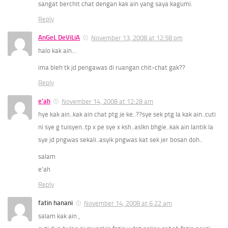
sangat berchit chat dengan kak ain yang saya kagumi.
Reply
AnGeL DeViLiA
November 13, 2008 at 12:58 pm
halo kak ain…
ima bleh tk jd pengawas di ruangan chit-chat gak??
Reply
e'ah
November 14, 2008 at 12:28 am
hye kak ain..kak ain chat ptg je ke..??sye sek ptg la kak ain..cuti
ni sye g tuisyen..tp x pe sye x ksh..aslkn bhgie..kak ain lantik la
sye jd pngwas sekali..asyik pngwas kat sek jer bosan doh..
salam
e’ah
Reply
fatin hanani
November 14, 2008 at 6:22 am
salam kak ain ,