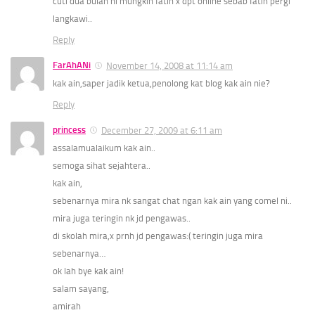
cuti dua bulan ni mungkin fatin x dpt online sebab fatin pergi
langkawi..
Reply
FarAhANi
November 14, 2008 at 11:14 am
kak ain,saper jadik ketua,penolong kat blog kak ain nie?
Reply
princess
December 27, 2009 at 6:11 am
assalamualaikum kak ain..
semoga sihat sejahtera..
kak ain,
sebenarnya mira nk sangat chat ngan kak ain yang comel ni..
mira juga teringin nk jd pengawas..
di skolah mira,x prnh jd pengawas:( teringin juga mira
sebenarnya…
ok lah bye kak ain!
salam sayang,
amirah