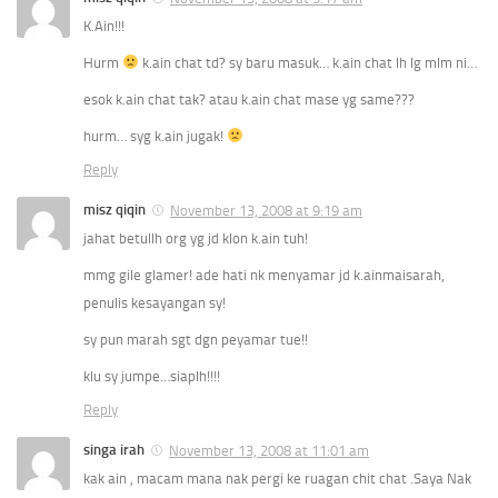
K.Ain!!!
Hurm
k.ain chat td? sy baru masuk… k.ain chat lh lg mlm ni…
esok k.ain chat tak? atau k.ain chat mase yg same???
hurm… syg k.ain jugak!
Reply
misz qiqin
November 13, 2008 at 9:19 am
jahat betullh org yg jd klon k.ain tuh!
mmg gile glamer! ade hati nk menyamar jd k.ainmaisarah,
penulis kesayangan sy!
sy pun marah sgt dgn peyamar tue!!
klu sy jumpe…siaplh!!!!
Reply
singa irah
November 13, 2008 at 11:01 am
kak ain , macam mana nak pergi ke ruagan chit chat .Saya Nak