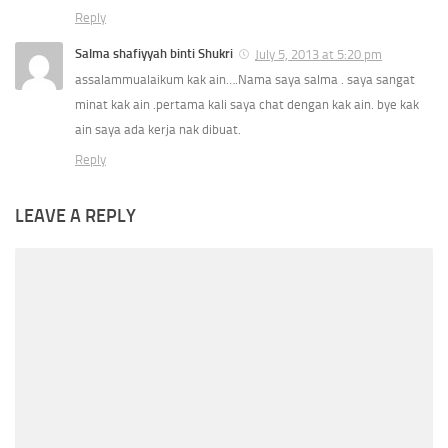
Reply
Salma shafiyyah binti Shukri
July 5, 2013 at 5:20 pm
assalammualaikum kak ain….Nama saya salma . saya sangat
minat kak ain .pertama kali saya chat dengan kak ain. bye kak
ain saya ada kerja nak dibuat.
Reply
LEAVE A REPLY