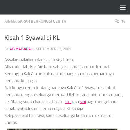
Skip to content
AINMAISARAH BERKONGSI CERITA
16
Kisah 1 Syawal di KL
BY
AINMAISARAH
·
SEPTEMBER 27, 2009
Assalamualaikum dan salam sejahtera,
Alhamdulillah, Kak Ain baru sahaja selamat sampai di rumah.
Seminggu Kak Ain bercuti dan meluangkan masa berhari raya
bersama keluarga.
Nak kongsi cerita tentang hari raya Kak Ain, 1 Syawal disambut
bersama dengan keluarga mertua. Oleh kerana tahun ini kampung
Cik Abang sudah tiada (sila baca di
sini
dan
sini
bagi mengetahui
sebabnya) jadi kami berhari raya di KL sahaja.
Selepas solat hari raya, kami sekeluarga ke taman rekreasi di
Cheras.