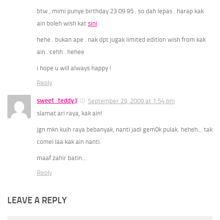
btw , mimi punye birthday 23 09 95 . so dah lepas . harap kak
ain boleh wish kat
sini
hehe . bukan ape . nak dpt jugak limited edition wish from kak
ain . cehh . hehee
i hope u will always happy !
Reply
sweet_teddy:)
September 29, 2009 at 1:54 pm
slamat ari raya, kak ain!
jgn mkn kuih raya bebanyak, nanti jadi gem0k pulak. heheh… tak
comel laa kak ain nanti.
maaf zahir batin…
Reply
LEAVE A REPLY