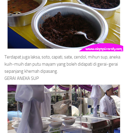
Terdapat juga laksa, soto, capati, sate, cendol, mihun sup, aneka
kuih-muih dan putu mayam yang boleh didapati di gerai-gerai
sepanjang khemah dipasang.
GERAI ANEKA SUP