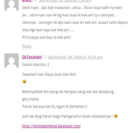
September 28, 2009 at 7:40 am
besh nyer…dpt byk makanan…uhuu….fulus raya ta0n ny sket
jer….sbnrnyer sye nk bg kad raya kt kak.ain tp x sempat…
siannyer…teringin nk dpt kad raya dri kak.ain..arap2 ta0n depan
bley bgi kad raya kat kak.ain…….
P/S:happy eid day to kak ain!!
Reply
DJ Farahani
September 28, 2009 at 10:24 am
Salam Kak Ain :]
Selamat Hari Raya buat Kak Ain!
Bestnya!Kak Ain pergi ke tempat yang ala ala kampung
gitu.Hehe.
Farah beraya kat KL ngan N.Sembilan (:
Jom ke blog Farah bagi mengetahui kisah selanjutnya !
http://jomhebohblog.blogspot.com