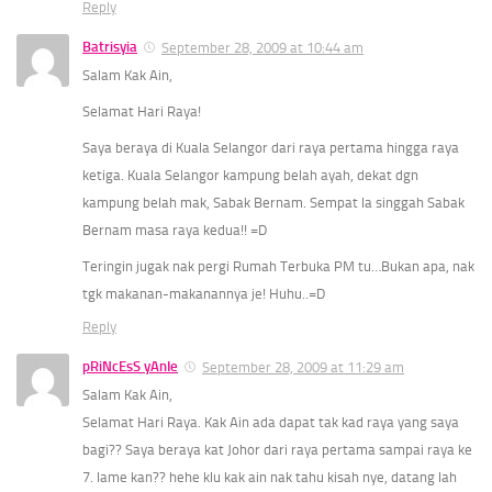
Reply
Batrisyia
September 28, 2009 at 10:44 am
Salam Kak Ain,
Selamat Hari Raya!
Saya beraya di Kuala Selangor dari raya pertama hingga raya
ketiga. Kuala Selangor kampung belah ayah, dekat dgn
kampung belah mak, Sabak Bernam. Sempat la singgah Sabak
Bernam masa raya kedua!! =D
Teringin jugak nak pergi Rumah Terbuka PM tu…Bukan apa, nak
tgk makanan-makanannya je! Huhu..=D
Reply
pRiNcEsS yAnIe
September 28, 2009 at 11:29 am
Salam Kak Ain,
Selamat Hari Raya. Kak Ain ada dapat tak kad raya yang saya
bagi?? Saya beraya kat Johor dari raya pertama sampai raya ke
7. lame kan?? hehe klu kak ain nak tahu kisah nye, datang lah