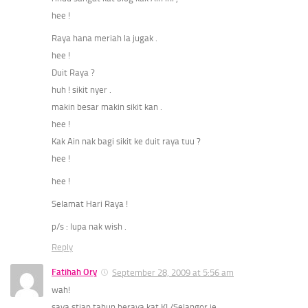
hee !
Raya hana meriah la jugak .
hee !
Duit Raya ?
huh ! sikit nyer .
makin besar makin sikit kan .
hee !
Kak Ain nak bagi sikit ke duit raya tuu ?
hee !
hee !
Selamat Hari Raya !
p/s : lupa nak wish .
Reply
Fatihah Ory
September 28, 2009 at 5:56 am
wah!
saya stiap tahun beraya kat KL/Selangor je..