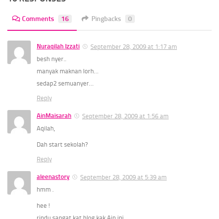
Comments
16
Pingbacks
0
Nuraqilah Izzati
September 28, 2009 at 1:17 am
besh nyer..
manyak maknan lorh…
sedap2 semuanyer…
Reply
AinMaisarah
September 28, 2009 at 1:56 am
Aqilah,
Dah start sekolah?
Reply
aleenastory
September 28, 2009 at 5:39 am
hmm .
hee !
rindu sangat kat blog kak Ain ini ,