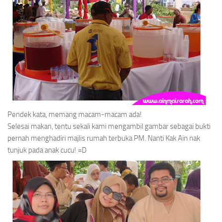
Pendek kata, memang macam-macam ada!
Selesai makan, tentu sekali kami mengambil gambar sebagai bukti
pernah menghadiri majlis rumah terbuka PM. Nanti Kak Ain nak
tunjuk pada anak cucu! =D