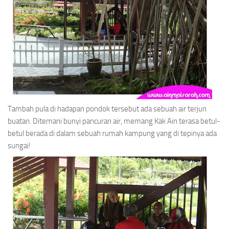
Tambah pula di hadapan pondok tersebut ada sebuah air terjun
buatan. Ditemani bunyi pancuran air, memang Kak Ain terasa betul-
betul berada di dalam sebuah rumah kampung yang di tepinya ada
sungai!