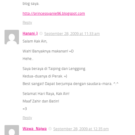
blog saya.
http://princessyanie96.blogspot.com
Reply
Hanani :)
September 28, 2009 at 11:33 am
Salam Kak Ain,
Wah! Banyaknya makanan! =D
Hehe..
Saya beraya di Taiping dan Lenggong.
Kedua-duanya di Perak. =)
Best sangat! Dapat berjumpa dengan saudara-mara. ^.^
Selamat Hari Raya, Kak Ain!
Maaf Zahir dan Batin!
=3
Reply
Wawa_Najwa
September 28, 2009 at 12:35 pm