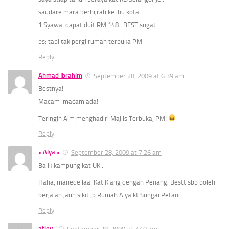
saudare mara berhijrah ke ibu kota..
1 Syawal dapat duit RM 148.. BEST sngat..
ps: tapi tak pergi rumah terbuka PM
Reply
Ahmad Ibrahim
September 28, 2009 at 6:39 am
Bestnya!
Macam-macam ada!
Teringin Aim menghadiri Majlis Terbuka, PM!
Reply
• Alya •
September 28, 2009 at 7:26 am
Balik kampung kat UK .
Haha, manede laa. Kat Klang dengan Penang. Bestt sbb boleh
berjalan jauh sikit ;p Rumah Alya kt Sungai Petani.
Reply
atiey..