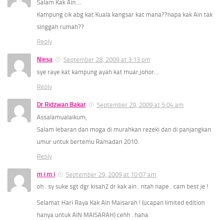
Salam Kak Ain….
Kampung cik abg kat Kuala kangsar kat mana??napa kak Ain tak
singgah rumah??
Reply
Niesa
September 28, 2009 at 3:13 pm
sye raye kat kampung ayah kat muar,johor…
Reply
Dr Ridzwan Bakar
September 29, 2009 at 5:04 am
Assalamualaikum,
Salam lebaran dan moga di murahkan rezeki dan di panjangkan
umur untuk bertemu Ramadan 2010.
Reply
m i m i
September 29, 2009 at 10:07 am
oh . sy suke sgt dgr kisah2 dr kak ain . ntah nape . cam best je !
Selamat Hari Raya Kak Ain Maisarah ! (ucapan limited edition
hanya untuk AIN MAISARAH) cehh . haha