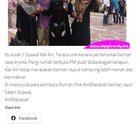
Itu kisah 1 Syawal Kak Ain. Terasa unik kerana pertama kali berhari
raya di kota. Pergi rumah terbuka PM pula! Walaubagaimanapun,
Kak Ain tetap merasakan berhari raya di kampung lebih meriah dan
bermakna!
Di mana pula para pembaca Rumah Pink AinMaisarah berhari raya?
Salam Syawal,
AinMaisarah
Share this:
Facebook