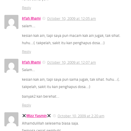
Reply
Irfah Ilhami
October 10, 2009 at 12:05 am
salam….
kesian kak ain, tapi saya pun macam kak ain jugak, tak sihat.
huhu…:(. takpelah, sakit itu kan penghapus dosa…:)
Reply
Irfah Ilhami
October 10, 2009 at 12:07 am
Salam…
kesian kak ain, tapi saya pun sama jugak, tak sihat. huhu…:(..
takpelah, sakit itu kan penghapus dosa…:)
banyak2 kan berehat…
Reply
Mizz Yasmin
October 10, 2009 at 2:20 am
Alhamdulillah selesema biasa saja.
Semoga cepat sembuh!