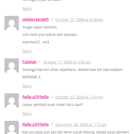
Reply
mimmy beckett
October 10, 2009 at 8:48 am
moga cepat sembuh .
umi mimi pun batuk dah sebulan .
xsembuh2 . isk3
Reply
Fatimah
October 11, 2009 at 2:35 am
Semoga Kak Ain sihat sejahtera…bilalah kak Ain nak siapkan
IMPIANA 3..
Reply
RaRa aZHYieRa
October 23, 2009 at 2:10 pm
Lepas sembuh buat novel baru tau!!!
Reply
RaRa aZHYieRa
December 29, 2009 at 1:12 am
kak ain,saya pun pernah kene cucuk hidung..sebab saya demam