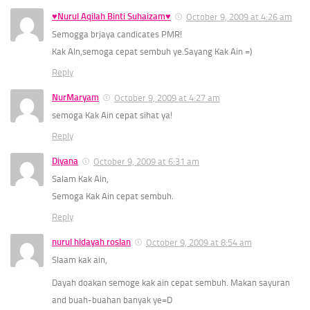
♥Nurul Aqilah Binti Suhaizam♥
October 9, 2009 at 4:26 am
Semogga brjaya candicates PMR!
Kak AIn,semoga cepat sembuh ye.Sayang Kak Ain =)
Reply
NurMaryam
October 9, 2009 at 4:27 am
semoga Kak Ain cepat sihat ya!
Reply
Diyana
October 9, 2009 at 6:31 am
Salam Kak Ain,
Semoga Kak Ain cepat sembuh.
Reply
nurul hidayah roslan
October 9, 2009 at 8:54 am
Slaam kak ain,
Dayah doakan semoge kak ain cepat sembuh. Makan sayuran
and buah-buahan banyak ye=D