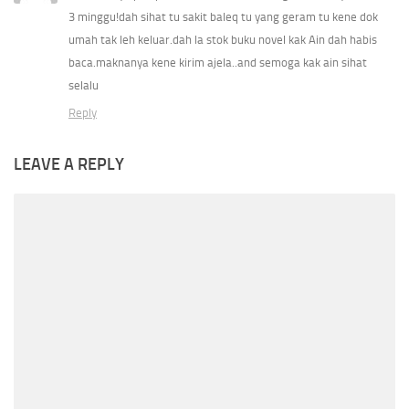
3 minggu!dah sihat tu sakit baleq tu yang geram tu kene dok
umah tak leh keluar.dah la stok buku novel kak Ain dah habis
baca.maknanya kene kirim ajela..and semoga kak ain sihat
selalu
Reply
LEAVE A REPLY