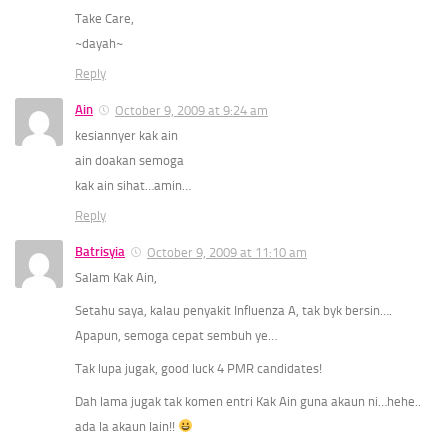
Take Care,
~dayah~
Reply
Ain
October 9, 2009 at 9:24 am
kesiannyer kak ain
ain doakan semoga
kak ain sihat…amin…
Reply
Batrisyia
October 9, 2009 at 11:10 am
Salam Kak Ain,
Setahu saya, kalau penyakit Influenza A, tak byk bersin….
Apapun, semoga cepat sembuh ye…
Tak lupa jugak, good luck 4 PMR candidates!
Dah lama jugak tak komen entri Kak Ain guna akaun ni…hehe..
ada la akaun lain!!