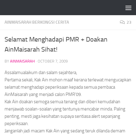
Skip to content
AINMAISARAH BERKONGSI CERITA
23
Selamat Menghadapi PMR + Doakan
AinMaisarah Sihat!
BY
AINMAISARAH
·
OCTOBER 7, 2009
Assalamualaikum dan salam sejahtera,
Pertama sekali, Kak Ain mohon maaf kerana terlewat mengucapkan
selamat menghadapi peperiksaan kepada semua pembaca
AinMaisarah yang menjadi calon PMR’09.
Kak Ain doakan semoga semua tenang dan diberi kemudahan
menjawab soalan-soalan yang tentunya mencabar minda. Paling
penting, mesti jaga kesihatan supaya sentiasa
alert
sepanjang
peperiksaan.
Janganlah jadi macam Kak Ain yang sedang teruk dilanda demam