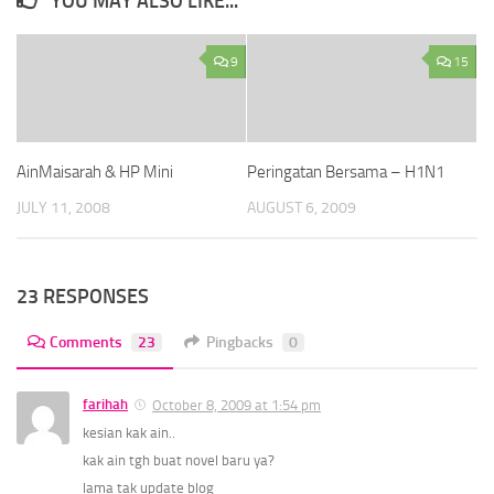
YOU MAY ALSO LIKE...
9
15
AinMaisarah & HP Mini
Peringatan Bersama – H1N1
JULY 11, 2008
AUGUST 6, 2009
23 RESPONSES
Comments
23
Pingbacks
0
farihah
October 8, 2009 at 1:54 pm
kesian kak ain..
kak ain tgh buat novel baru ya?
lama tak update blog