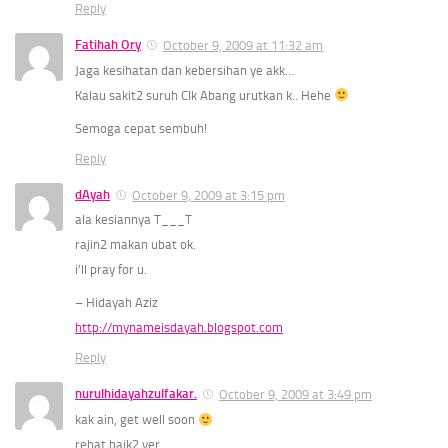
Reply
Fatihah Ory
October 9, 2009 at 11:32 am
Jaga kesihatan dan kebersihan ye akk…
Kalau sakit2 suruh CIk Abang urutkan k.. Hehe
Semoga cepat sembuh!
Reply
dAyah
October 9, 2009 at 3:15 pm
ala kesiannya T___T
rajin2 makan ubat ok.
i’ll pray for u.
– Hidayah Aziz
http://mynameisdayah.blogspot.com
Reply
nurulhidayahzulfakar.
October 9, 2009 at 3:49 pm
kak ain, get well soon
rehat baik2 yer..