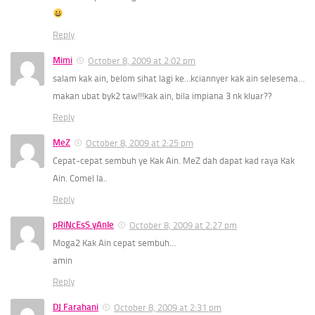
Reply
Mimi
October 8, 2009 at 2:02 pm
salam kak ain, belom sihat lagi ke…kciannyer kak ain selesema…
makan ubat byk2 taw!!!kak ain, bila impiana 3 nk kluar??
Reply
MeZ
October 8, 2009 at 2:25 pm
Cepat-cepat sembuh ye Kak Ain. MeZ dah dapat kad raya Kak
Ain. Comel la..
Reply
pRiNcEsS yAnIe
October 8, 2009 at 2:27 pm
Moga2 Kak Ain cepat sembuh…
amin
Reply
DJ Farahani
October 8, 2009 at 2:31 pm