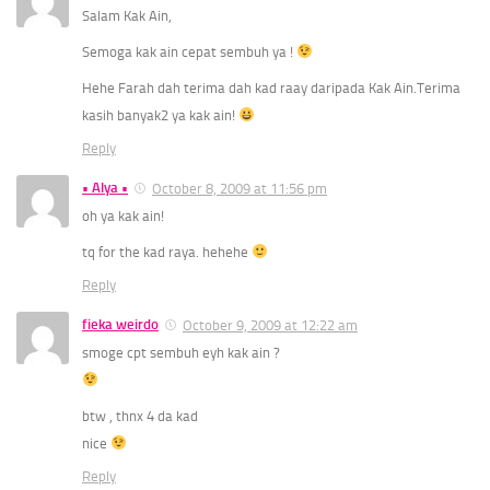
Salam Kak Ain,
Semoga kak ain cepat sembuh ya !
Hehe Farah dah terima dah kad raay daripada Kak Ain.Terima
kasih banyak2 ya kak ain!
Reply
• Alya •
October 8, 2009 at 11:56 pm
oh ya kak ain!
tq for the kad raya. hehehe
Reply
fieka weirdo
October 9, 2009 at 12:22 am
smoge cpt sembuh eyh kak ain ?
btw , thnx 4 da kad
nice
Reply