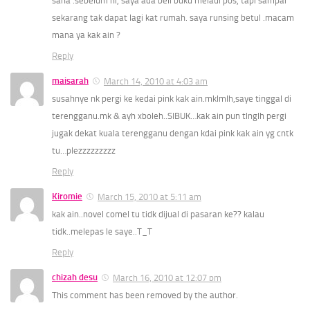
sana .sebelum ni, saya ada beli buku melaui pos, tapi sampai
sekarang tak dapat lagi kat rumah. saya runsing betul .macam
mana ya kak ain ?
Reply
maisarah
March 14, 2010 at 4:03 am
susahnye nk pergi ke kedai pink kak ain.mklmlh,saye tinggal di
terengganu.mk & ayh xboleh..SIBUK…kak ain pun tlnglh pergi
jugak dekat kuala terengganu dengan kdai pink kak ain yg cntk
tu…plezzzzzzzzz
Reply
Kiromie
March 15, 2010 at 5:11 am
kak ain..novel comel tu tidk dijual di pasaran ke?? kalau
tidk..melepas le saye..T_T
Reply
chizah desu
March 16, 2010 at 12:07 pm
This comment has been removed by the author.