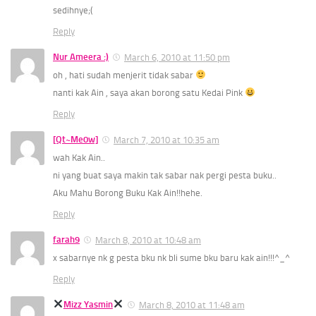
sedihnye;(
Reply
Nur Ameera :)
March 6, 2010 at 11:50 pm
oh , hati sudah menjerit tidak sabar
nanti kak Ain , saya akan borong satu Kedai Pink
Reply
[Qt~Me0w]
March 7, 2010 at 10:35 am
wah Kak Ain..
ni yang buat saya makin tak sabar nak pergi pesta buku..
Aku Mahu Borong Buku Kak Ain!!hehe.
Reply
farah9
March 8, 2010 at 10:48 am
x sabarnye nk g pesta bku nk bli sume bku baru kak ain!!!^_^
Reply
Mizz Yasmin
March 8, 2010 at 11:48 am