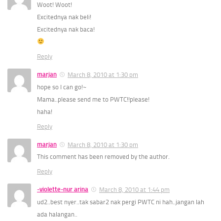
Woot! Woot!
Excitednya nak beli!
Excitednya nak baca!
Reply
marjan
March 8, 2010 at 1:30 pm
hope so I can go!~
Mama..please send me to PWTC!!please!
haha!
Reply
marjan
March 8, 2010 at 1:30 pm
This comment has been removed by the author.
Reply
-violette-nur arina
March 8, 2010 at 1:44 pm
ud2..best nyer..tak sabar2 nak pergi PWTC ni hah..jangan lah
ada halangan..