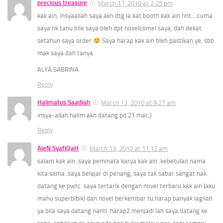
precious treasure
March 11, 2010 at 2:25 pm
kak ain, insyaallah saya akn dtg la kat booth kak ain nnt….cuma
saya nk tahu bile saya bleh dpt novelcomel saya, dah dekat
setahun saya order
Saya harap kak ain bleh pastikan ye, sbb
mak saya dah tanya.
ALYA SABRINA
Reply
Halimatus Saadiah
March 13, 2010 at 9:27 am
insya-allah halim akn datang pd 21 mac;)
Reply
AieN SyafiQaH
March 13, 2010 at 11:12 am
salam kak ain .saya peminata karya kak ain .kebetulan nama
kita sama .saya belajar di penang, saya tak sabar sangat nak
datang ke pwtc .saya tertarik dengan novel terbaru kak ain (aku
mahu superbibik) dan novel berkembar tu.harap banyak lagilah
ya bila saya datang nanti .harap2 menjadi lah saya datang ke