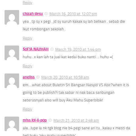
Reply
chizah desu
March 16, 2010 at 12:07 pm
yea . tp sy x pegi . jd sy suruh kakak sy lah belikan . sebab die
ikut rombongan sekolah .
Reply
$0F!A NAJ!HAH
March 19, 2010 at 1:44 pm
huhu…x kan lah ta jual kat kedai buku nanti…. huhu =(
Reply
aneliss
March 20, 2010 at 10:58 am
em….what about Buletin Sri Bangsar:Nasyid VS Koir?when it is
going to be publish?i tak sabar ni nak baca sanbungan
seterusnya!i also will buy Aku Mahu Superbibik!
Reply
m!ss l0l-li-p0p
March 21, 2010 at 2:48 am
ala…lupe la nk tgk blog nie b4 pegi sane ari tu…kalau x mesti da
beli buku ‘aku mahu superbibik’ …..