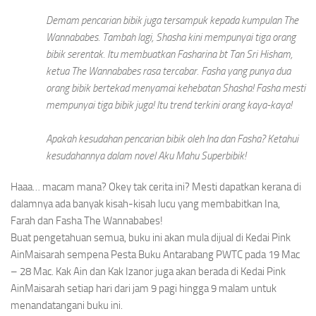
Demam pencarian bibik juga tersampuk kepada kumpulan
The
Wannababes.
Tambah lagi, Shasha kini mempunyai tiga orang
bibik serentak. Itu membuatkan Fasharina bt Tan Sri Hisham,
ketua
The Wannababes
rasa tercabar. Fasha yang punya dua
orang bibik bertekad menyamai kehebatan Shasha! Fasha mesti
mempunyai tiga bibik juga! Itu trend terkini orang kaya-kaya!
Apakah kesudahan pencarian bibik oleh Ina dan Fasha? Ketahui
kesudahannya dalam novel Aku Mahu Superbibik!
Haaa… macam mana? Okey tak cerita ini? Mesti dapatkan kerana di
dalamnya ada banyak kisah-kisah lucu yang membabitkan Ina,
Farah dan Fasha
The Wannababes!
Buat pengetahuan semua, buku ini akan mula dijual di Kedai Pink
AinMaisarah sempena Pesta Buku Antarabang PWTC pada 19 Mac
– 28 Mac. Kak Ain dan Kak Izanor juga akan berada di Kedai Pink
AinMaisarah setiap hari dari jam 9 pagi hingga 9 malam untuk
menandatangani buku ini.