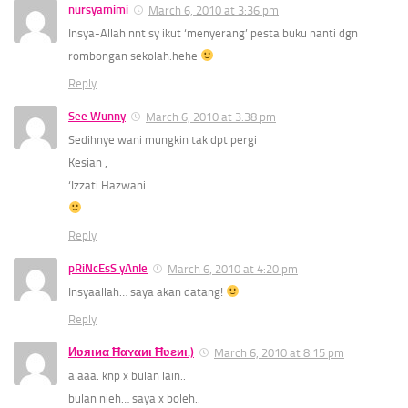
nursyamimi
March 6, 2010 at 3:36 pm
Insya-Allah nnt sy ikut ‘menyerang’ pesta buku nanti dgn
rombongan sekolah.hehe
Reply
See Wunny
March 6, 2010 at 3:38 pm
Sedihnye wani mungkin tak dpt pergi
Kesian ,
‘Izzati Hazwani
Reply
pRiNcEsS yAnIe
March 6, 2010 at 4:20 pm
Insyaallah… saya akan datang!
Reply
Иʋяιиα Ħαʏαиι Ħʋƨиι:)
March 6, 2010 at 8:15 pm
alaaa. knp x bulan lain..
bulan nieh… saya x boleh..