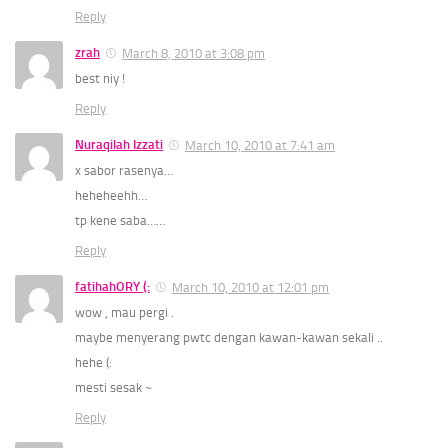
Reply
zrah
March 8, 2010 at 3:08 pm
best niy !
Reply
Nuraqilah Izzati
March 10, 2010 at 7:41 am
x sabor rasenya…
heheheehh…
tp kene saba……
Reply
fatihahORY (:
March 10, 2010 at 12:01 pm
wow , mau pergi .
maybe menyerang pwtc dengan kawan-kawan sekali ..
hehe (:
mesti sesak ~
Reply