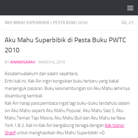
Skip to content
AKU MAHU SUPERBIBIK
/
PESTA BUKU 2010
27
Aku Mahu Superbibik di Pesta Buku PWTC
2010
BY
AINMAISARAH
·
MARCH 6, 2010
Assalamualaikum dan salam sejahtera,
Entri kali ini, Kak Ain ingin kongsikan buku terbaru yang bakal
menjenguk pasaran. Buku kesinambungan siri Aku Mahu akhirnya
disambung kembali.
Kak Ain harap para pembaca ingat lagi buku-buku terdahulu dalam
siri Aku Mahu seperti Aku Mahu Popular, Aku Mahu Saiz S, Aku
Mahu Teman Tapi Mesra, Aku Mahu Buli dan Aku Mahu ke New
York 1 & 2. Kali ini Kak Ain bergabung tenaga dengan
Kak Izanor
Sharif
untuk menghasilkan Aku Mahu Superbibik! =D