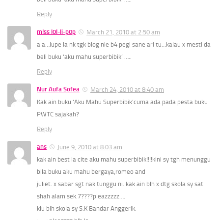
Reply
m!ss l0l-li-p0p
March 21, 2010 at 2:50 am
ala…lupe la nk tgk blog nie b4 pegi sane ari tu…kalau x mesti da
beli buku ‘aku mahu superbibik’ …..
Reply
Nur Aufa Sofea
March 24, 2010 at 8:40 am
Kak ain buku ‘Aku Mahu Superbibik’cuma ada pada pesta buku
PWTC sajakah?
Reply
ans
June 9, 2010 at 8:03 am
kak ain best la cite aku mahu superbibik!!!!kini sy tgh menunggu
bila buku aku mahu bergaya,romeo and
juliet. x sabar sgt nak tunggu ni. kak ain blh x dtg skola sy sat
shah alam sek.7????pleazzzzz….
klu blh skola sy S.K Bandar Anggerik.