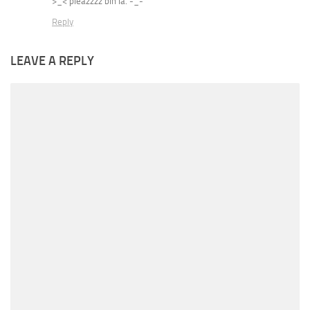
>_< pleazzzz blh la. -_-
Reply
LEAVE A REPLY