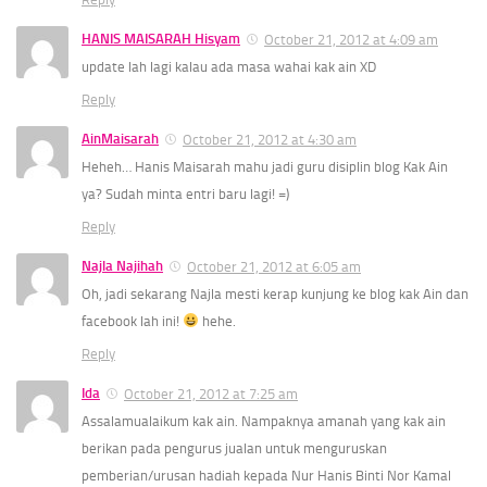
HANIS MAISARAH Hisyam
October 21, 2012 at 4:09 am
update lah lagi kalau ada masa wahai kak ain XD
Reply
AinMaisarah
October 21, 2012 at 4:30 am
Heheh… Hanis Maisarah mahu jadi guru disiplin blog Kak Ain
ya? Sudah minta entri baru lagi! =)
Reply
Najla Najihah
October 21, 2012 at 6:05 am
Oh, jadi sekarang Najla mesti kerap kunjung ke blog kak Ain dan
facebook lah ini!
hehe.
Reply
Ida
October 21, 2012 at 7:25 am
Assalamualaikum kak ain. Nampaknya amanah yang kak ain
berikan pada pengurus jualan untuk menguruskan
pemberian/urusan hadiah kepada Nur Hanis Binti Nor Kamal