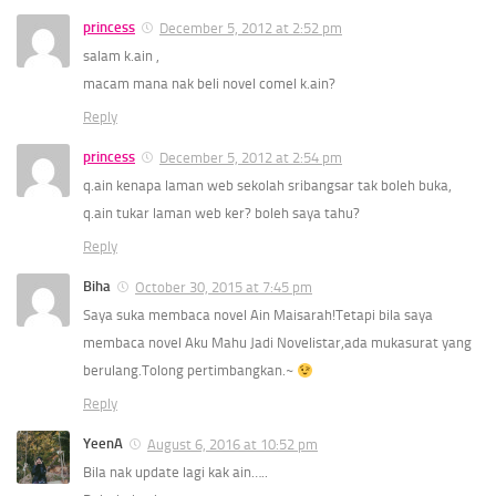
princess
December 5, 2012 at 2:52 pm
salam k.ain ,
macam mana nak beli novel comel k.ain?
Reply
princess
December 5, 2012 at 2:54 pm
q.ain kenapa laman web sekolah sribangsar tak boleh buka,
q.ain tukar laman web ker? boleh saya tahu?
Reply
Biha
October 30, 2015 at 7:45 pm
Saya suka membaca novel Ain Maisarah!Tetapi bila saya
membaca novel Aku Mahu Jadi Novelistar,ada mukasurat yang
berulang.Tolong pertimbangkan.~
Reply
YeenA
August 6, 2016 at 10:52 pm
Bila nak update lagi kak ain…..