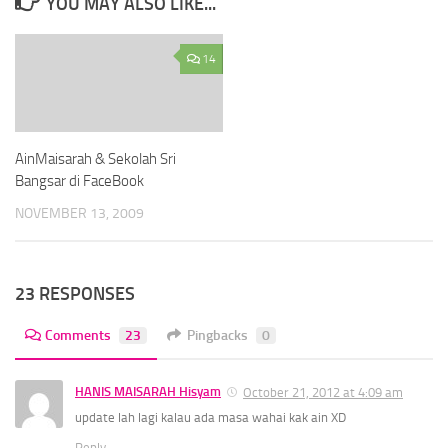
YOU MAY ALSO LIKE...
14
AinMaisarah & Sekolah Sri
Bangsar di FaceBook
NOVEMBER 13, 2009
23 RESPONSES
Comments
23
Pingbacks
0
HANIS MAISARAH Hisyam
October 21, 2012 at 4:09 am
update lah lagi kalau ada masa wahai kak ain XD
Reply