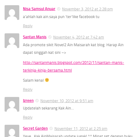
Nisa Samsul Anuar
November 3, 2012 at 2:28 pm
a’ahlah kak ain.saya pun ‘ter’like facebook tu
Reply
Santan Manis
November 4, 2012 at 7:42 am
Ada promote sikit Novel2 Ain Maisarah kat blog. Harap Ain
dapat singgah kat sini –>
http://santanmanis.blogspot.com/2012/11/santan-manis-
terkinja-kinja-bersama.html
Salam kenal
Reply
Izreen
November 10, 2012 at 9:51 am
Updatelah sekarang Kak Ain…
Reply
Secret Garden
November 11, 2012 at 2:25 pm
Yeye.. Kak AinMaisarah update jugak! ^^ Minat sgt dengan buku