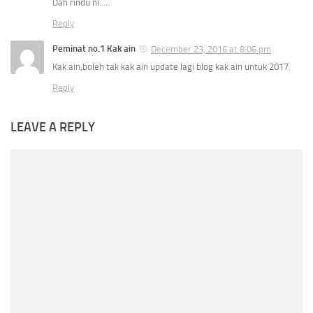
Dah rindu ni…..
Reply
Peminat no.1 Kak ain
December 23, 2016 at 8:06 pm
Kak ain,boleh tak kak ain update lagi blog kak ain untuk 2017.
Reply
LEAVE A REPLY