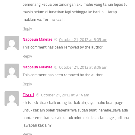
pemenang kedua pertandingan aku mahu yang tahun lepas tu,
masih belum di lunaskan lagi sehingga ke hari ini. Harap
maklum ya. Terima kasih.
Reply
Nappeun Maknae
October 21, 2012 at 8:05 am
This comment has been removed by the author.
Reply
Nappeun Maknae
October 21, 2012 at 8:06 am
This comment has been removed by the author.
Reply
Eira 01
October 21, 2012 at 9:14 am
isk isk isk..tidak baik orang itu..kak ain,saya mahu buat page
untuk kak ain boleh?sebenarnya sudah buat..hehehe..saya ada
hantar emel kat kak ain untuk minta izin buat fanpage..jadi apa
jawapan kak ain?
Reply