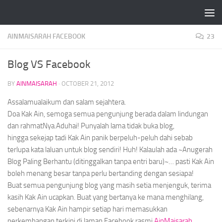
Skip to content
AINMAISARAH FACEBOOK
23
Blog VS Facebook
BY
AINMAISARAH
·
OCTOBER 21, 2012
Assalamualaikum dan salam sejahtera.
Doa Kak Ain, semoga semua pengunjung berada dalam lindungan
dan rahmatNya.Aduhai! Punyalah lama tidak buka blog,
hingga sekejap tadi Kak Ain panik berpeluh-peluh dahi sebab
terlupa kata laluan untuk blog sendiri!
Huh!
Kalaulah ada
~Anugerah
Blog Paling Berhantu (ditinggalkan tanpa entri baru)~
… pasti Kak Ain
boleh menang besar tanpa perlu bertanding dengan sesiapa!
Buat semua pengunjung blog yang masih setia menjenguk, terima
kasih Kak Ain ucapkan. Buat yang bertanya ke mana menghilang,
sebenarnya Kak Ain hampir setiap hari memasukkan
perkembangan terkini di laman Facebook rasmi
AinMaisarah