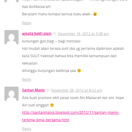
Kak AinMaisarah!
Berazam mahu kumpul semua buku akak~
Reply
wisata bakti alam
November 16, 2012 at 5:08 am
kunjungan gan,bagi – bagi motivasi
Hal mudah akan terasa sulit jika yg pertama dipikirkan adalah
kata SULIT.Yakinlah bahwa kita memiliki kemampuan dan
kekuatan.
ditunggu kunjungan baliknya yaa
Reply
Santan Manis
November 28, 2012 at 8:42 am
Ada buat promosi sikit pasal novel AIn Maisarah kat sini. hope
Ain sudi singgah
http://santanmanis.blogspot.com/2012/11/santan-manis-
terkinja-kinja-bersama.html
Reply