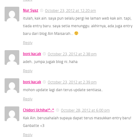
Nur Syaz
October 23, 2012 at 12:20 pm
itulah, kak ain. saya pun selalu pergi ke laman web kak ain. tapi,
tiada entry baru. saya setia menunggu. akhirnya, ada juga entry
baru dari blog Ain Maisarah…
Reply
boni kacak
October 23, 2012 at 2:38 pm
adeh.. jumpa jugak blog ni..haha
Reply
boni kacak
October 23, 2012 at 2:39 pm
mohon update lagi dan terus update sentiasa..
Reply
Chidori Uchiha!^-^
October 28, 2012 at 6:00 pm
Kak Ain..berusahalah supaya dapat terus masukkan entry baru!
Ganbatte <3
Reply