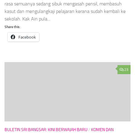
rasa semuanya sedang sibuk mengasah pensil, membasuh
kasut dan mengulangkaji pelajaran kerana sudah kembali ke
sekolah. Kak Ain pula...
Share this:
Facebook
23
BULETIN SRI BANGSAR: KINI BERWAJAH BARU
/
KOMEN DAN