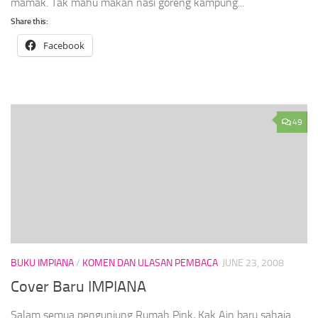
mamak. Tak mahu makan nasi goreng kampung...
Share this:
Facebook
49
BUKU IMPIANA
/
KOMEN DAN ULASAN PEMBACA
JUNE 23, 2008
Cover Baru IMPIANA
Salam semua pengunjung Rumah Pink, Kak Ain baru sahaja