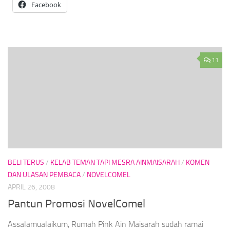
Facebook
11
BELI TERUS
/
KELAB TEMAN TAPI MESRA AINMAISARAH
/
KOMEN
DAN ULASAN PEMBACA
/
NOVELCOMEL
APRIL 26, 2008
Pantun Promosi NovelComel
Assalamualaikum, Rumah Pink Ain Maisarah sudah ramai