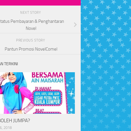
NEXT STORY
Status Pembayaran & Penghantaran
Novel
PREVIOUS STORY
Pantun Promosi NovelComel
N TERKINI
BOLEH JUMPA?
6, 2018