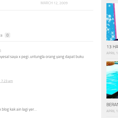
MARCH 12, 2009
ks
0
13 HA
m
APRIL 1
esal saya x pegi..untungla orang yang dapat buku
t 7:23 am
BERAN
 blog kak ain lagi yer…
APRIL 1