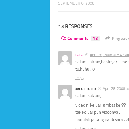
SEPTEMBER 6, 2008
13 RESPONSES
Comments
13
Pingbac
nana
April 28, 2008 at 5:43 a
salam kak ain,bestnyer….meny
tu.huhu…0
Reply
sara imanina
April 28, 2008 a
salam kak ain,
video ni keluar lambat ker??
tak keluar pun videonya..
nantilah petang nanti sara cek
salam ceria,