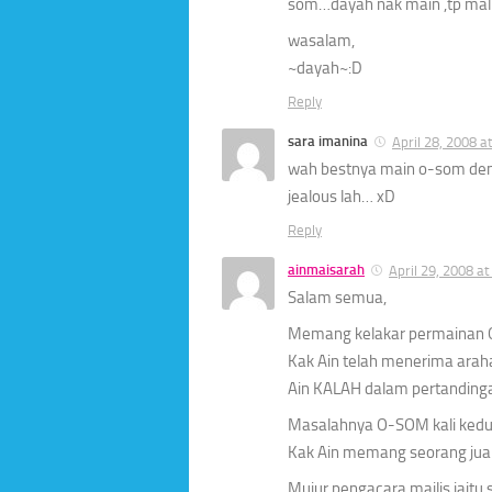
som…dayah nak main ,tp malu
wasalam,
~dayah~:D
Reply
sara imanina
April 28, 2008 a
wah bestnya main o-som deng
jealous lah… xD
Reply
ainmaisarah
April 29, 2008 a
Salam semua,
Memang kelakar permainan 
Kak Ain telah menerima arah
Ain KALAH dalam pertandinga
Masalahnya O-SOM kali kedua
Kak Ain memang seorang jua
Mujur pengacara majlis iaitu 