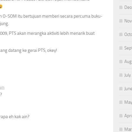
Dec
an O-SOM itu bertujuan memberi secara percuma buku-
Nov
jung.
009, PTS akan merangka aktiviti lebih menarik buat
Oct
Sep
uang datang ke gerai PTS, okey!
Aug
July
 am
Jun
?
May
Apri
rapa eh kak ain?
Mar