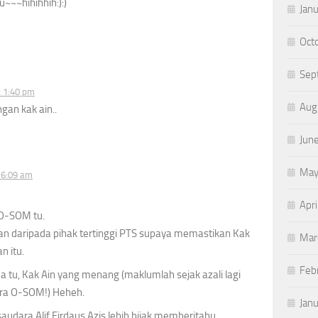
~~~hihihhih:):)
Jan
Oct
Sep
t 1:40 pm
Aug
an kak ain..
Jun
May
t 6:09 am
Apri
O-SOM tu.
an daripada pihak tertinggi PTS supaya memastikan Kak
Mar
n itu.
Feb
 tu, Kak Ain yang menang (maklumlah sejak azali lagi
ra O-SOM!) Heheh.
Jan
saudara Alif Firdaus Azis lebih bijak memberitahu