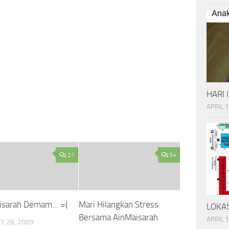
HARI 
APRIL 1
21
34
isarah Demam… =(
Mari Hilangkan Stress
LOKAS
Bersama AinMaisarah
APRIL 1
Y 28, 2009