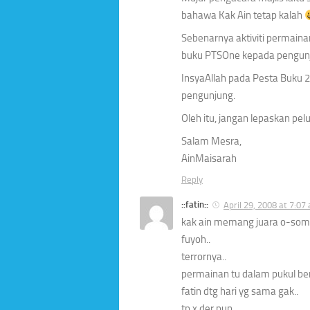
bahawa Kak Ain tetap kalah
Sebenarnya aktiviti permain
buku PTSOne kepada pengun
InsyaAllah pada Pesta Buku 2
pengunjung.
Oleh itu, jangan lepaskan pel
Salam Mesra,
AinMaisarah
Reply
::fatin::
April 29, 2008 at 7:07
kak ain memang juara o-som
fuyoh..
terrornya..
permainan tu dalam pukul be
fatin dtg hari yg sama gak..
tp x der pun..