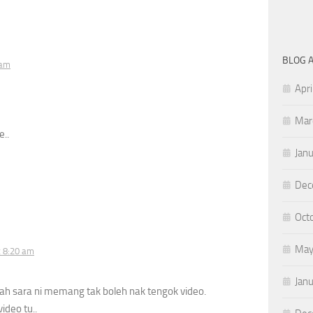
BLOG 
 am
Apri
Mar
e..
Jan
Dec
Oct
May
t 8:20 am
Jan
yah sara ni memang tak boleh nak tengok video.
deo tu..