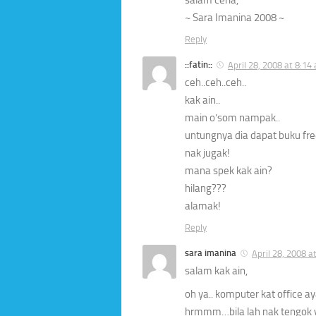
~ Sara Imanina 2008 ~
Reply
::fatin::
April 28, 2008 at 8:14
ceh..ceh..ceh..
kak ain..
main o’som nampak..
untungnya dia dapat buku fre
nak jugak!
mana spek kak ain?
hilang???
alamak!
Reply
sara imanina
April 28, 2008 a
salam kak ain,
oh ya.. komputer kat office a
hrmmm…bila lah nak tengok vi