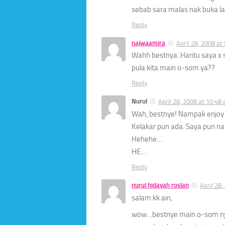
sebab sara malas nak buka la
Reply
najwaamira
April 28, 2008 at
Wahh bestnya..Haritu saya x
pula kita main o-som ya??
Reply
Nurul
April 28, 2008 at 10:48
Wah, bestnye! Nampak enjoy
Kelakar pun ada. Saya pun n
Hehehe…
HE…
Reply
nurul hidayah roslan
April 28
salam kk ain,
wow…bestnye main o-som ngn