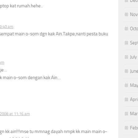
Dec
ptop kat rumah.hehe..
Nov
 9:40 am
Oct
 sempat main o-som dgn kak Ain.Takpe,nanti pesta buku
Sep
July
 am
 je…
Jun
ak main o-som dengan kak Ain…
May
Apri
Mar
, 2008 at 11:16 am
Feb
 kk ain!!!mse tu mmnag dayah nmpk kk main main o-