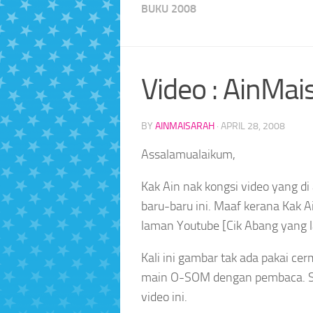
BUKU 2008
Video : AinMai
BY
AINMAISARAH
·
APRIL 28, 2008
Assalamualaikum,
Kak Ain nak kongsi video yang d
baru-baru ini. Maaf kerana Kak Ai
laman Youtube [Cik Abang yang 
Kali ini gambar tak ada pakai c
main O-SOM dengan pembaca. Si
video ini.