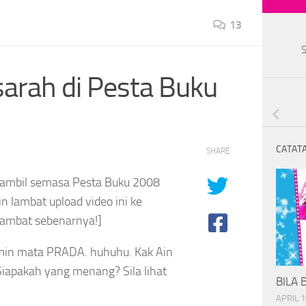
13
sarah di Pesta Buku
CATATA
SHARE
i ambil semasa Pesta Buku 2008
n lambat upload video ini ke
lambat sebenarnya!]
ermin mata PRADA. huhuhu. Kak Ain
apakah yang menang? Sila lihat
BILA 
APRIL 1