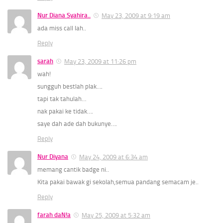
Nur Diana Syahira..
May 23, 2009 at 9:19 am
ada miss call lah..
Reply
sarah
May 23, 2009 at 11:26 pm
wah!
sungguh bestlah plak….
tapi tak tahulah…
nak pakai ke tidak….
saye dah ade dah bukunye….
Reply
Nur Diyana
May 24, 2009 at 6:34 am
memang cantik badge ni..
Kita pakai bawak gi sekolah,semua pandang semacam je..
Reply
farah daN!a
May 25, 2009 at 5:32 am