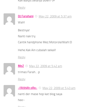
Kak Balqis belanja boleh
? (=
Reply
DJ Farahani
May 22, 2009 at 5:37 am
Wah!
Bestnya!
Nanti nak try.
Cantik handphone Mez.Motorola!Wah!:D
Hehe.Kak Ain cubalah sekali!
Reply
MeZ
May 22, 2009 at 5:42 am
trimas Farah.. :p
Reply
~fAtihAh oRy~
May 22, 2009 at 5:43 am
nanti der mase hop kat blog saya
hee~