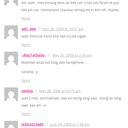
elo..wah…mez emang bezs lar bsb tuh..n kat sini farah nk puji
kak ain coz..memahami citarasa remaja mcm kmi nih..thanks…
Reply
yati_viva
May 26, 2009 at 10:07 am
wah..bestnye.nanti kite nak try lak jugak…
Reply
~Ana Farhana~
May 26, 2009 at 2:04 pm
Bolehlah letak kat blog dan handphone…
hehehe..:p
Reply
zainina
May 28, 2009 at 10:15 am
wah2 mez..seronoknyer..kak ain knjng blog awk…knjng lar blog
syer..kak ain..=(
Reply
princezz baby
June 25, 2009 at 1:39 am