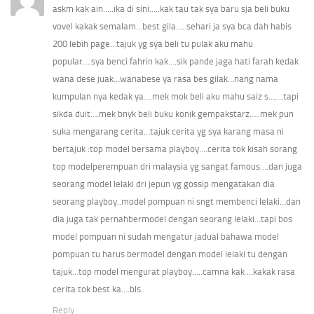
askm kak ain…..ika di sini…..kak tau tak sya baru sja beli buku
vovel kakak semalam…best gila…..sehari ja sya bca dah habis
200 lebih page…tajuk yg sya beli tu pulak aku mahu
popular….sya benci fahrin kak….sik pande jaga hati farah kedak
wana dese juak…wanabese ya rasa bes gilak…nang nama
kumpulan nya kedak ya….mek mok beli aku mahu saiz s…….tapi
sikda duit….mek bnyk beli buku konik gempakstarz…..mek pun
suka mengarang cerita…tajuk cerita yg sya karang masa ni
bertajuk :top model bersama playboy….cerita tok kisah sorang
top modelperempuan dri malaysia yg sangat famous….dan juga
seorang model lelaki dri jepun yg gossip mengatakan dia
seorang playboy..model pompuan ni sngt membenci lelaki…dan
dia juga tak pernahbermodel dengan seorang lelaki…tapi bos
model pompuan ni sudah mengatur jadual bahawa model
pompuan tu harus bermodel dengan model lelaki tu dengan
tajuk…top model mengurat playboy…..camna kak …kakak rasa
cerita tok best ka….bls..
Reply