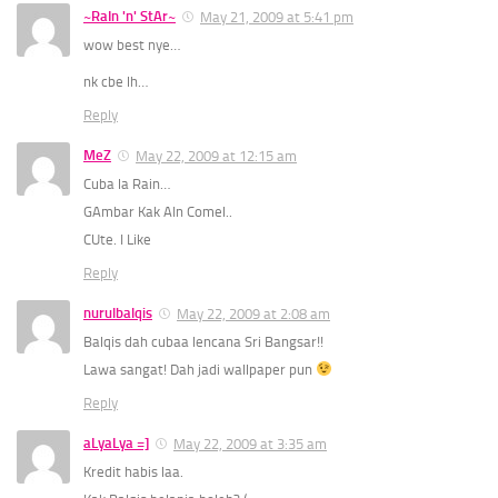
~RaIn 'n' StAr~
May 21, 2009 at 5:41 pm
wow best nye…
nk cbe lh…
Reply
MeZ
May 22, 2009 at 12:15 am
Cuba la Rain…
GAmbar Kak AIn Comel..
CUte. I Like
Reply
nurulbalqis
May 22, 2009 at 2:08 am
Balqis dah cubaa lencana Sri Bangsar!!
Lawa sangat! Dah jadi wallpaper pun
Reply
aLyaLya =]
May 22, 2009 at 3:35 am
Kredit habis laa.