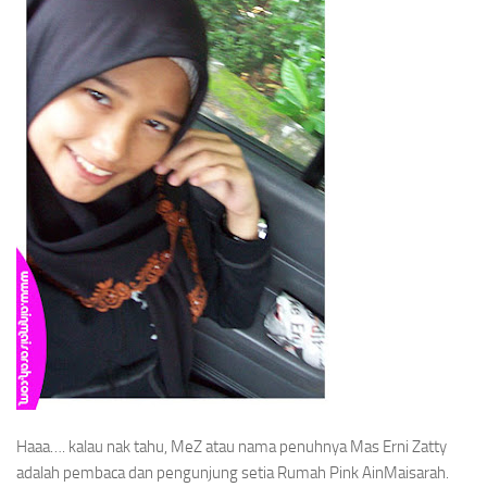
Haaa…. kalau nak tahu, MeZ atau nama penuhnya Mas Erni Zatty
adalah pembaca dan pengunjung setia Rumah Pink AinMaisarah.