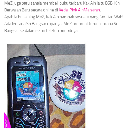
MeZ juga baru sahaja membeli buku terbaru Kak Ain iaitu
BSB: Kini
Berwajah Baru
secara online di
Kedai Pink AinMaisarah
.
Apabila buka blog MeZ, Kak Ain nampak sesuatu yang
familiar.
Wah!
Ada lencana Sri Bangsar rupanya! MeZ memuat turun lencana Sri
Bangsar ke dalam skrin telefon bimbitnya.