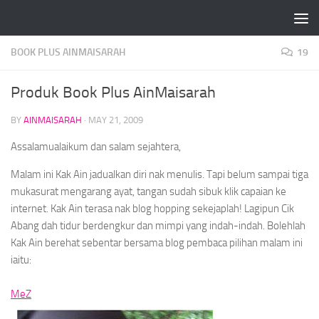
Skip to content
BOOK PLUS AINMAISARAH
19
Produk Book Plus AinMaisarah
BY
AINMAISARAH
·
MAY 21, 2009
Assalamualaikum dan salam sejahtera,
Malam ini Kak Ain jadualkan diri nak menulis. Tapi belum sampai tiga
mukasurat mengarang ayat, tangan sudah sibuk klik capaian ke
internet. Kak Ain terasa nak
blog hopping
sekejaplah! Lagipun Cik
Abang dah tidur berdengkur dan mimpi yang indah-indah. Bolehlah
Kak Ain berehat sebentar bersama blog pembaca pilihan malam ini
iaitu:
MeZ