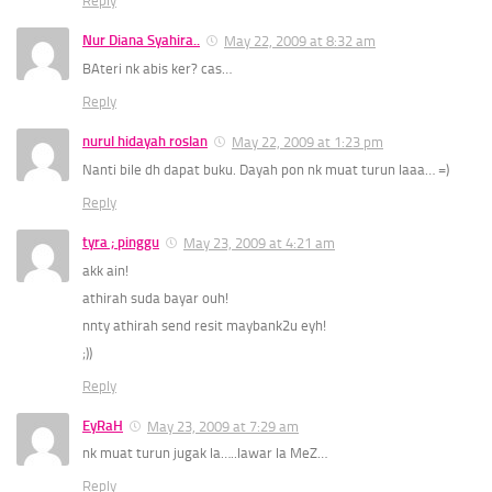
Reply
Nur Diana Syahira..
May 22, 2009 at 8:32 am
BAteri nk abis ker? cas…
Reply
nurul hidayah roslan
May 22, 2009 at 1:23 pm
Nanti bile dh dapat buku. Dayah pon nk muat turun laaa… =)
Reply
tyra ; pinggu
May 23, 2009 at 4:21 am
akk ain!
athirah suda bayar ouh!
nnty athirah send resit maybank2u eyh!
;))
Reply
EyRaH
May 23, 2009 at 7:29 am
nk muat turun jugak la…..lawar la MeZ…
Reply