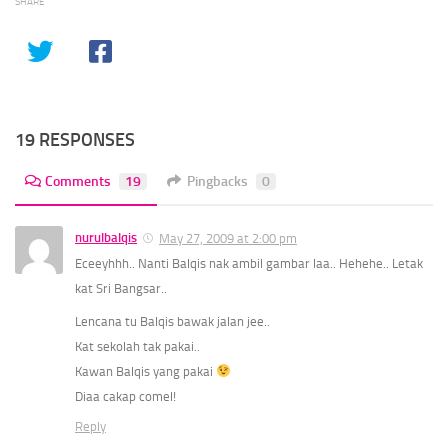
SHARE
19 RESPONSES
Comments
19
Pingbacks
0
nurulbalqis
May 27, 2009 at 2:00 pm
Eceeyhhh.. Nanti Balqis nak ambil gambar laa.. Hehehe.. Letak
kat Sri Bangsar..
Lencana tu Balqis bawak jalan jee..
Kat sekolah tak pakai..
Kawan Balqis yang pakai
Diaa cakap comel!
Reply