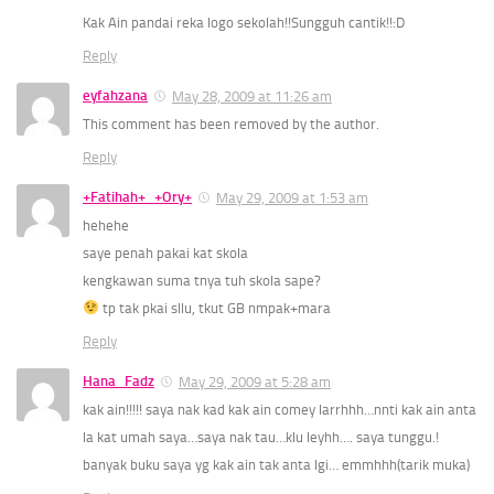
Kak Ain pandai reka logo sekolah!!Sungguh cantik!!:D
Reply
eyfahzana
May 28, 2009 at 11:26 am
This comment has been removed by the author.
Reply
+Fatihah+_+Ory+
May 29, 2009 at 1:53 am
hehehe
saye penah pakai kat skola
kengkawan suma tnya tuh skola sape?
tp tak pkai sllu, tkut GB nmpak+mara
Reply
Hana_Fadz
May 29, 2009 at 5:28 am
kak ain!!!!! saya nak kad kak ain comey larrhhh…nnti kak ain anta
la kat umah saya…saya nak tau…klu leyhh…. saya tunggu.!
banyak buku saya yg kak ain tak anta lgi… emmhhh(tarik muka)