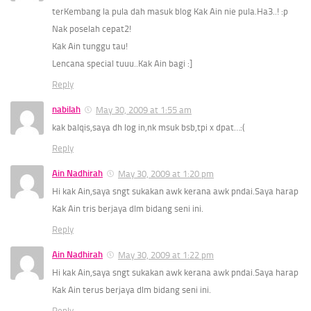
terKembang la pula dah masuk blog Kak Ain nie pula.Ha3..! :p
Nak poselah cepat2!
Kak Ain tunggu tau!
Lencana special tuuu..Kak Ain bagi :]
Reply
nabilah
May 30, 2009 at 1:55 am
kak balqis,saya dh log in,nk msuk bsb,tpi x dpat…:(
Reply
Ain Nadhirah
May 30, 2009 at 1:20 pm
Hi kak Ain,saya sngt sukakan awk kerana awk pndai.Saya harap
Kak Ain tris berjaya dlm bidang seni ini.
Reply
Ain Nadhirah
May 30, 2009 at 1:22 pm
Hi kak Ain,saya sngt sukakan awk kerana awk pndai.Saya harap
Kak Ain terus berjaya dlm bidang seni ini.
Reply