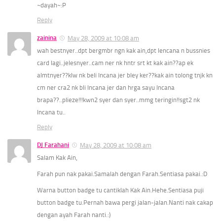
~dayah~:P
Reply
zainina
May 28, 2009 at 10:08 am
wah bestnyer..dpt bergmbr ngn kak ain,dpt lencana n bussnies
card lagi..jelesnyer..cam ner nk hntr srt kt kak ain??ap ek
almtnyer??klw nk beli lncana jer bley ker??kak ain tolong tnjk kn
cm ner cra2 nk bli lncana jer dan hrga sayu lncana
brapa??..plieze!!!kwn2 syer dan syer..mmg teringin!!sgt2 nk
lncana tu..
Reply
DJ Farahani
May 28, 2009 at 10:08 am
Salam Kak Ain,
Farah pun nak pakai.Samalah dengan Farah.Sentiasa pakai.:D
Warna button badge tu cantiklah Kak Ain.Hehe.Sentiasa puji
button badge tu.Pernah bawa pergi jalan-jalan.Nanti nak cakap
dengan ayah Farah nanti.:)