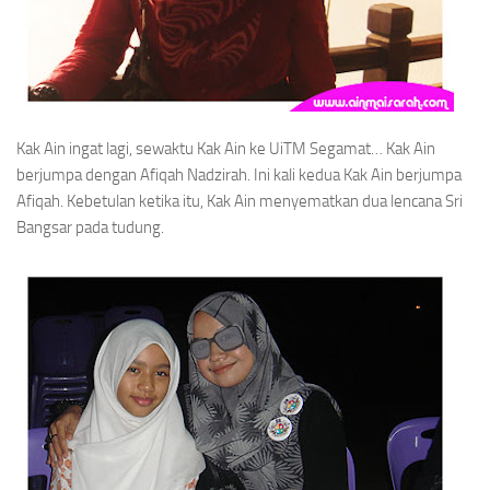
Kak Ain ingat lagi, sewaktu Kak Ain ke UiTM Segamat… Kak Ain
berjumpa dengan Afiqah Nadzirah. Ini kali kedua Kak Ain berjumpa
Afiqah. Kebetulan ketika itu, Kak Ain menyematkan dua lencana Sri
Bangsar pada tudung.