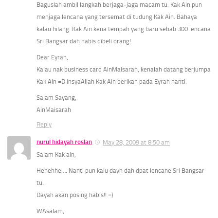
Baguslah ambil langkah berjaga-jaga macam tu. Kak Ain pun
menjaga lencana yang tersemat di tudung Kak Ain. Bahaya
kalau hilang. Kak Ain kena tempah yang baru sebab 300 lencana
Sri Bangsar dah habis dibeli orang!
Dear Eyrah,
Kalau nak business card AinMaisarah, kenalah datang berjumpa
Kak Ain =D InsyaAllah Kak Ain berikan pada Eyrah nanti.
Salam Sayang,
AinMaisarah
Reply
nurul hidayah roslan
May 28, 2009 at 8:50 am
Salam Kak ain,
Hehehhe…. Nanti pun kalu dayh dah dpat lencane Sri Bangsar
tu.
Dayah akan posing habis!! =)
WAsalam,