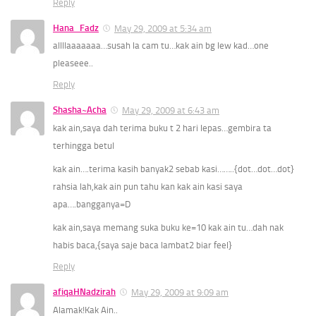
Reply
Hana_Fadz
May 29, 2009 at 5:34 am
allllaaaaaaa…susah la cam tu…kak ain bg lew kad…one
pleaseee..
Reply
Shasha~Acha
May 29, 2009 at 6:43 am
kak ain,saya dah terima buku t 2 hari lepas…gembira ta
terhingga betul
kak ain….terima kasih banyak2 sebab kasi……..{dot…dot…dot}
rahsia lah,kak ain pun tahu kan kak ain kasi saya
apa….bangganya=D
kak ain,saya memang suka buku ke=10 kak ain tu…dah nak
habis baca,{saya saje baca lambat2 biar feel}
Reply
afiqaHNadzirah
May 29, 2009 at 9:09 am
Alamak!Kak Ain..