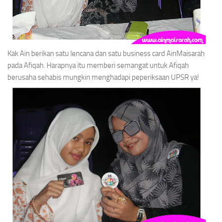
Kak Ain berikan satu lencana dan satu
business card
AinMaisarah
pada Afiqah. Harapnya itu memberi semangat untuk Afiqah
berusaha sehabis mungkin menghadapi peperiksaan UPSR ya!