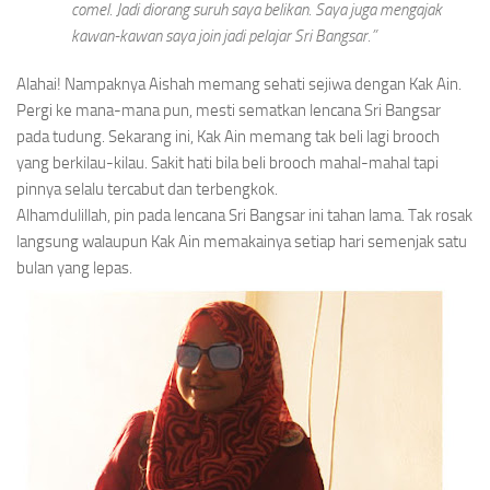
comel. Jadi diorang suruh saya belikan. Saya juga mengajak
kawan-kawan saya
join
jadi pelajar Sri Bangsar.”
Alahai! Nampaknya Aishah memang sehati sejiwa dengan Kak Ain.
Pergi ke mana-mana pun, mesti sematkan lencana Sri Bangsar
pada tudung. Sekarang ini, Kak Ain memang tak beli lagi
brooch
yang berkilau-kilau. Sakit hati bila beli
brooch
mahal-mahal tapi
pinnya selalu tercabut dan terbengkok.
Alhamdulillah, pin pada lencana Sri Bangsar ini tahan lama. Tak rosak
langsung walaupun Kak Ain memakainya setiap hari semenjak satu
bulan yang lepas.