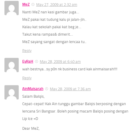
MeZ
May 27, 2009 at 2:32 pm
Nanti MeZ nan kasi gambar juga…
MeZ pakai kat tudung kalu pi jalan-jln..
Kalau kat sekolah pakai kat beg je…
Takut kena rampas& dimerit…
MeZ sayang sangat dengan lencaa tu..
Reply
EyRaH
May 28, 2009 at 6:40 am
wah bestnya…sy p0n nk business card kak ainmaisarah!!!!
Reply
AinMaisarah
May 28, 2009 at 7:36 am
Salam Balqis,
Cepat-cepat! Kak Ain tunggu gambar Balqis berposing dengan
lencana Sri Bangsar. Boleh posing macam Balqis posing dengan
Lip Ice =D
Dear MeZ,