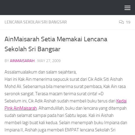
Skip to content
LENCANA SEKOLAH SRI BANGSAR
19
AinMaisarah Setia Memakai Lencana
Sekolah Sri Bangsar
BY
AINMAISARAH
·
MAY 27, 2009
Assalamualaikum dan salam sejahtera,
Hari ini Kak Ain menerima sepucuk surat dari Cik Adik Siti Aishah
Mohd Ali. Sebenarnya bila menerima surat pembaca, Kak Ain rasa
seronok sangat. Terasa macam terima surat cinta! =D
Sebelum ini, Cik Adik Aishah sudah membeli buku terus dari
Kedai
Pink AinMaisarah
. Alhamdulillah, buku dan lencana yang ditempah
sudah selamat sampai pada hari Sabtu lepas. Kali ini Aishah
membeli lagi buat kali kedua. Selain menempah buku Impiana dan
Impiana II, Aishah juga membeli
EMPAT
lencana Sekolah Sri