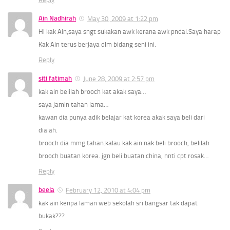
Ain Nadhirah
May 30, 2009 at 1:22 pm
Hi kak Ain,saya sngt sukakan awk kerana awk pndai.Saya harap
Kak Ain terus berjaya dlm bidang seni ini.
Reply
siti fatimah
June 28, 2009 at 2:57 pm
kak ain belilah brooch kat akak saya…
saya jamin tahan lama…
kawan dia punya adik belajar kat korea akak saya beli dari
dialah.
brooch dia mmg tahan.kalau kak ain nak beli brooch, belilah
brooch buatan korea. jgn beli buatan china, nnti cpt rosak…
Reply
beela
February 12, 2010 at 4:04 pm
kak ain kenpa laman web sekolah sri bangsar tak dapat
bukak???