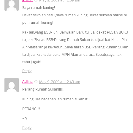
May 9, 2009 at 12:39 am
Saya rumah kuning!
Dekat sekolah betul,saya rumah kuning.Dekat sekolah online ni
pun rumah kuning!
Kak ain,yang BSB-Kini Berwajah Baru tu jual dekat PESTA BUKU
tu je ke?Kalau BSB:Perang Rumah Sukan tu dijual kat Kedai Pink
AinMaisarah je ke?Aduh…Saya harap BSB Perang Rumah Sukan
tu dijual kat kedai buku MPH Alamanda tu….Sebab,saya nak
tahu jugak!
Reply
Adlina
May 9, 2009 at 12:43 am
Perang Rumah Sukan!!!!!!
Kuning!!!Ke hadapan lah rumah sukan itu!!!
PERANG!!!!
=D
Reply