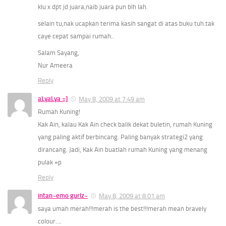
klu x dpt jd juara,naib juara pun blh lah.
selain tu,nak ucapkan terima kasih sangat di atas buku tuh.tak
caye cepat sampai rumah..
Salam Sayang,
Nur Ameera
Reply
aLyaLya =]
May 8, 2009 at 7:49 am
Rumah Kuning!
Kak Ain, kalau Kak Ain check balik dekat buletin, rumah Kuning
yang paling aktif berbincang. Paling banyak strategi2 yang
dirancang. Jadi, Kak Ain buatlah rumah Kuning yang menang
pulak =p
Reply
intan~emo gurlz~
May 8, 2009 at 8:01 am
saya umah merah!!!merah is the best!!!merah mean bravely
colour….