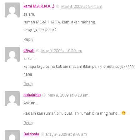
kami M.A.K.N.A. ;)
May 9, 2009 at 5:44 am
salam,
rumah MERAH
HAHA. kami akan menang.
smgt yg berkobar2
Reply
dAyah
May 9, 2009 at 6:20 am
kak ain.
kenapa lagu tema kak ain macam iklan pen kilometrico je??????
haha
Reply
nuhakd98
May 9, 2009 at 8:28 am
Askum…
Kak ain kan rumah biru buat lah rumah biru mng hoho…
Reply
Batrisyia
May 9, 2009 at 9:40 am