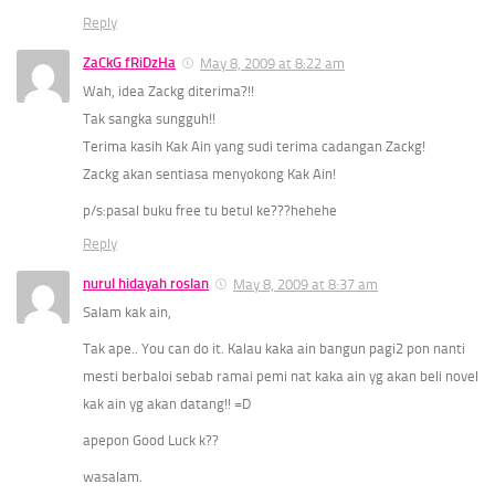
Reply
ZaCkG fRiDzHa
May 8, 2009 at 8:22 am
Wah, idea Zackg diterima?!!
Tak sangka sungguh!!
Terima kasih Kak Ain yang sudi terima cadangan Zackg!
Zackg akan sentiasa menyokong Kak Ain!
p/s:pasal buku free tu betul ke???hehehe
Reply
nurul hidayah roslan
May 8, 2009 at 8:37 am
Salam kak ain,
Tak ape.. You can do it. Kalau kaka ain bangun pagi2 pon nanti
mesti berbaloi sebab ramai pemi nat kaka ain yg akan beli novel
kak ain yg akan datang!! =D
apepon Good Luck k??
wasalam.