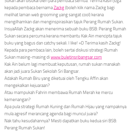
Sukan
akan disukai oleh para pembaca semua. Terima kasih juga
kepada pembaca bernama
Zackg
(boleh klik nama Zackg bagi
melihat laman web
grooming
yang sangat
cool
) kerana
mengilhamkan dan menginspirasikan tajuk
Perang Rumah Sukan
.
InsyaAllah Zackg akan menerima sebuah buku
BSB: Perang Rumah
Sukan
secara percuma kerana membantu Kak Ain mencipta tajuk
buku yang bagus dan
catchy
sekali.
I like!
=D Terima kasih Zackg!
Kepada para pembaca lain, boleh sertai diskusi strategi Rumah
Sukan masing-masing di
www.buletinsribangsar.com
Kak Ain belum lagi membuat keputusan, rumah sukan manakah
akan jadi juara Sukan Sekolah Sri Bangsar.
Adakah Rumah Biru yang diketuai oleh Tengku Affin akan
mengekalkan kejuaraan?
Atau mampukah Fahrin membawa Rumah Merah ke mercu
kemenangan?
Apa pula strategi Rumah Kuning dan Rumah Hijau yang nampaknya
mula agresif merancang agenda bagi muncul juara?
Nak tahu kesudahannya? Mesti dapatkan buku kedua siri
BSB:
Perang Rumah Sukan
!