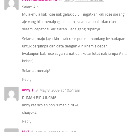
Salam Ain
Mula-mula kak rose nak gelak dulu… ingatkan kak rose sorang
aje yang bila menaip tgh malam, kalau nampak iklan citer
seram, cepat2 tukar siaran… ada geng rupanya.
Selamat maju jaya Ain… kak rose pun memandang ke hadapan
untuk berjumpa dan date dengan Ain Khamis depan…
(walaupun kak rose segan amat dan ketar lutut nak jumpa Ain…
heheh)
Selamat menaip!
Reply
abby :)
May 8, 2009 at 10:51 am
RUMAH BIRU JUGAK!
abby kat skolah pon rumah biru =D
chaiyok2
Reply
MeZ
May 8, 2009 at 10:57 am