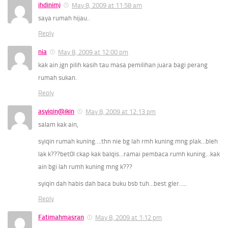
ihdinimj
May 8, 2009 at 11:58 am
saya rumah hijau..
Reply
nia
May 8, 2009 at 12:00 pm
kak ain jgn pilih kasih tau masa pemilihan juara bagi perang
rumah sukan.
Reply
asyiqin@ikin
May 8, 2009 at 12:13 pm
salam kak ain,
syiqin rumah kuning….thn nie bg lah rmh kuning mng plak…bleh
lak k???bet0l ckap kak balqis…ramai pembaca rumh kuning…kak
ain bgi lah rumh kuning mng k???
syiqin dah habis dah baca buku bsb tuh…best gler…..
Reply
Fatimahmasran
May 8, 2009 at 1:12 pm