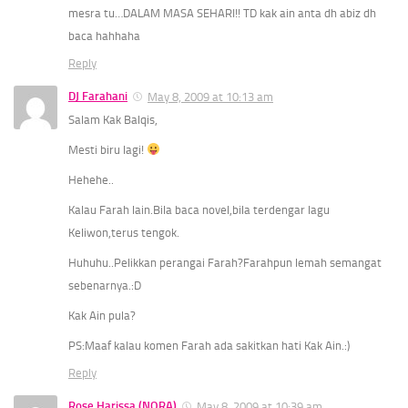
mesra tu…DALAM MASA SEHARI!! TD kak ain anta dh abiz dh
baca hahhaha
Reply
DJ Farahani
May 8, 2009 at 10:13 am
Salam Kak Balqis,
Mesti biru lagi!
Hehehe..
Kalau Farah lain.Bila baca novel,bila terdengar lagu
Keliwon,terus tengok.
Huhuhu..Pelikkan perangai Farah?Farahpun lemah semangat
sebenarnya.:D
Kak Ain pula?
PS:Maaf kalau komen Farah ada sakitkan hati Kak Ain.:)
Reply
Rose Harissa (NORA)
May 8, 2009 at 10:39 am