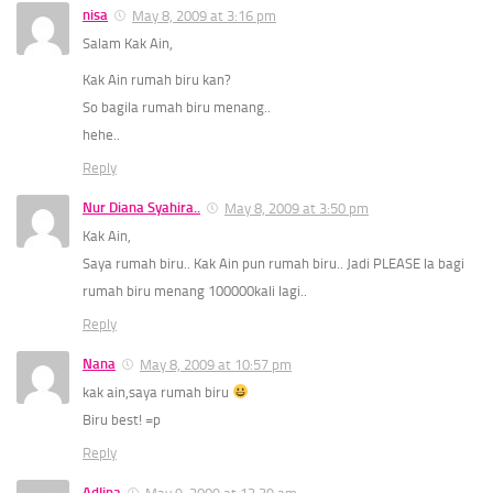
nisa
May 8, 2009 at 3:16 pm
Salam Kak Ain,
Kak Ain rumah biru kan?
So bagila rumah biru menang..
hehe..
Reply
Nur Diana Syahira..
May 8, 2009 at 3:50 pm
Kak Ain,
Saya rumah biru.. Kak Ain pun rumah biru.. Jadi PLEASE la bagi
rumah biru menang 100000kali lagi..
Reply
Nana
May 8, 2009 at 10:57 pm
kak ain,saya rumah biru
Biru best! =p
Reply
Adlina