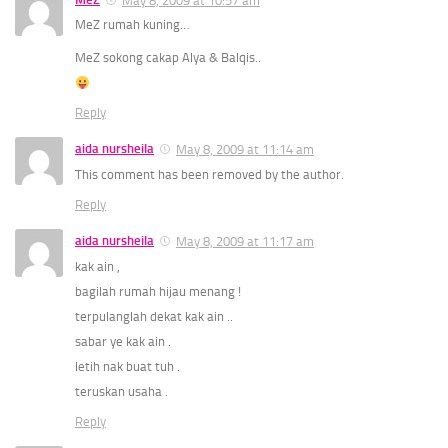
MeZ rumah kuning…
MeZ sokong cakap Alya & Balqis..
Reply
aida nursheila
May 8, 2009 at 11:14 am
This comment has been removed by the author.
Reply
aida nursheila
May 8, 2009 at 11:17 am
kak ain ,
bagilah rumah hijau menang !
terpulanglah dekat kak ain ..
sabar ye kak ain .
letih nak buat tuh .
teruskan usaha .
Reply