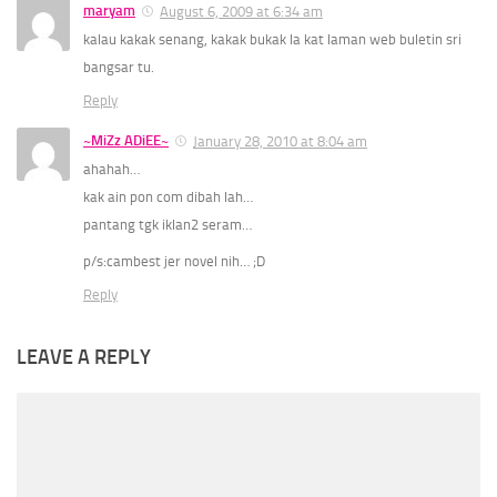
maryam
August 6, 2009 at 6:34 am
kalau kakak senang, kakak bukak la kat laman web buletin sri
bangsar tu.
Reply
~MiZz ADiEE~
January 28, 2010 at 8:04 am
ahahah…
kak ain pon com dibah lah…
pantang tgk iklan2 seram…
p/s:cambest jer novel nih… ;D
Reply
LEAVE A REPLY