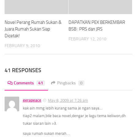
Novel Perang Rumah Sukan &
DAPATKAN PEK BERKEMBAR
Juara Rumah Sukan Siap
BSB : PRS dan JRS
Dicetak!
FEBRUARY 12, 2010
FEBRUARY 9, 2010
41 RESPONSES
Comments
41
Pingbacks
0
eerapeace
May 8, 2009 at 7:26 am
kak ain mmg lebih kurang sama je ngan saya…
tiap2 malam,bile baca novel,dengar je lagu tema keliwon,dh
tukar siaran lain >3.
saya rumah sukan merah….