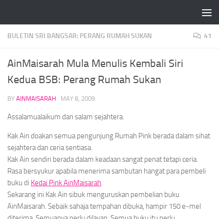
Skip to content
BULETIN SRI BANGSAR: PERANG RUMAH SUKAN
41
AinMaisarah Mula Menulis Kembali Siri
Kedua BSB: Perang Rumah Sukan
BY
AINMAISARAH
·
MAY 8, 2009
Assalamualaikum dan salam sejahtera.
Kak Ain doakan semua pengunjung Rumah Pink berada dalam sihat
sejahtera dan ceria sentiasa.
Kak Ain sendiri berada dalam keadaan sangat penat tetapi ceria.
Rasa bersyukur apabila menerima sambutan hangat para pembeli
buku di
Kedai Pink AinMaisarah
.
Sekarang ini Kak Ain sibuk menguruskan pembelian buku
AinMaisarah. Sebaik sahaja tempahan dibuka, hampir 150 e-mel
diterima. Semuanya perlu dilayan. Semua buku itu perlu