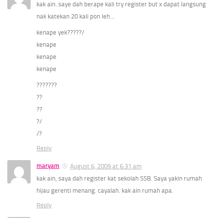
kak ain..saye dah berape kali try register but x dapat langsung
nak katekan 20 kali pon leh…
kenape yek?????/
kenape
kenape
kenape
???????
??
??
?/
/?
Reply
maryam
August 6, 2009 at 6:31 am
kak ain, saya dah register kat sekolah SSB. Saya yakin rumah
hijau gerenti menang. cayalah. kak ain rumah apa.
Reply