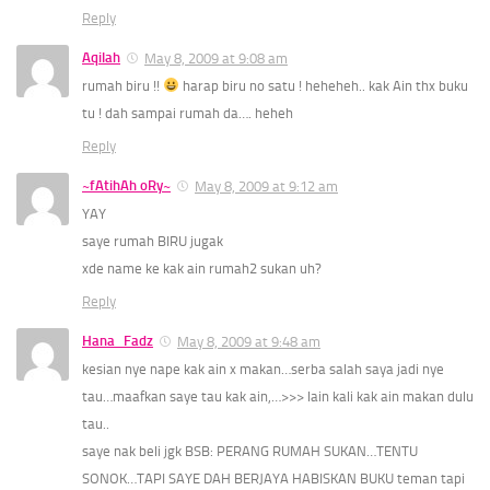
Reply
Aqilah
May 8, 2009 at 9:08 am
rumah biru !!
harap biru no satu ! heheheh.. kak Ain thx buku
tu ! dah sampai rumah da…. heheh
Reply
~fAtihAh oRy~
May 8, 2009 at 9:12 am
YAY
saye rumah BIRU jugak
xde name ke kak ain rumah2 sukan uh?
Reply
Hana_Fadz
May 8, 2009 at 9:48 am
kesian nye nape kak ain x makan…serba salah saya jadi nye
tau…maafkan saye tau kak ain,…>>> lain kali kak ain makan dulu
tau..
saye nak beli jgk BSB: PERANG RUMAH SUKAN…TENTU
SONOK…TAPI SAYE DAH BERJAYA HABISKAN BUKU teman tapi