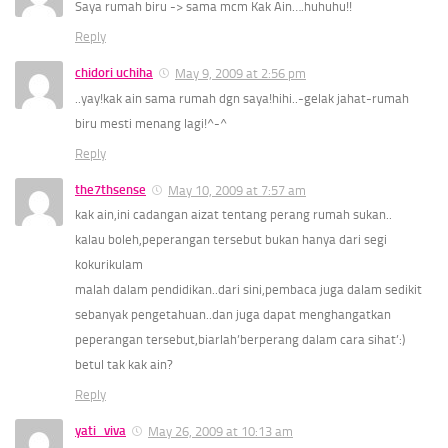
Saya rumah biru -> sama mcm Kak Ain….huhuhu!!
Reply
chidori uchiha
May 9, 2009 at 2:56 pm
..yay!kak ain sama rumah dgn saya!hihi..-gelak jahat-rumah
biru mesti menang lagi!^-^
Reply
the7thsense
May 10, 2009 at 7:57 am
kak ain,ini cadangan aizat tentang perang rumah sukan..
kalau boleh,peperangan tersebut bukan hanya dari segi
kokurikulam
malah dalam pendidikan..dari sini,pembaca juga dalam sedikit
sebanyak pengetahuan..dan juga dapat menghangatkan
peperangan tersebut,biarlah’berperang dalam cara sihat’:)
betul tak kak ain?
Reply
yati_viva
May 26, 2009 at 10:13 am