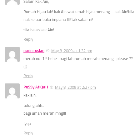
Salam Kak Ain,
Rumah Hijau lah! kak Ain wat umah hijau menang…..kak Ain!bila
nak keluar buku impiana III?tak sabar ni!
sila balas,kak Ain!
Reply
nurin roslan
May 8, 2009 at 1:32 pm
merah no. 1 !! hehe . bagi lah rumah merah menang . please ??
:)))
Reply
PuSSy AfiQaH
May 8, 2009 at 2:27 pm
kak ain..
tolonglahh..
bagi umah merah mng!!!
fyqa
Reply