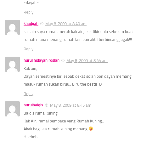
~dayah~
Reply
khadijah
May 8, 2009 at 8:40 am
kak ain.saya rumah merah.kak ain,fikir-fikir dulu sebelum buat
rumah mana menang.rumah lain pun aktif berbincang jugak!!!
Reply
nurul hidayah roslan
May 8, 2009 at 8:44 am
Kak ain,
Dayah semestinye biri sebab dekat solah pon dayah memang
masuk rumah sukan biruu.. Biru the best!!=D
Reply
nurulbalqis
May 8, 2009 at 8:45 am
Balqis ruma Kuning..
Kak Ain, ramai pembaca yang Rumah Kuning..
Akak bagi laa rumah kuning menang
Hhehehe..