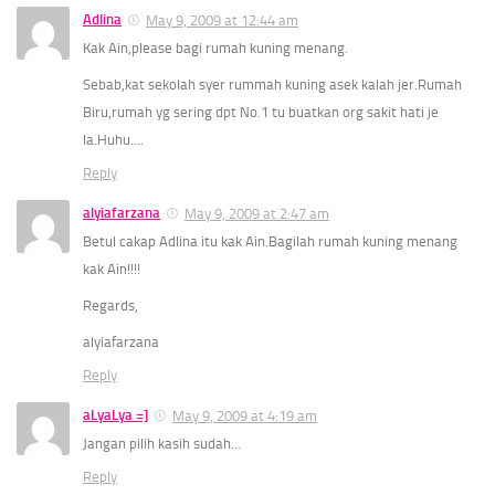
Adlina
May 9, 2009 at 12:44 am
Kak Ain,please bagi rumah kuning menang.
Sebab,kat sekolah syer rummah kuning asek kalah jer.Rumah
Biru,rumah yg sering dpt No.1 tu buatkan org sakit hati je
la.Huhu….
Reply
alyiafarzana
May 9, 2009 at 2:47 am
Betul cakap Adlina itu kak Ain.Bagilah rumah kuning menang
kak Ain!!!!
Regards,
alyiafarzana
Reply
aLyaLya =]
May 9, 2009 at 4:19 am
Jangan pilih kasih sudah
…
Reply